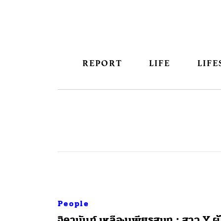
REPORT
LIFE
LIFE
People
จิดานันท์ เหลืองเพียรสมุท : สาว Y ผู้