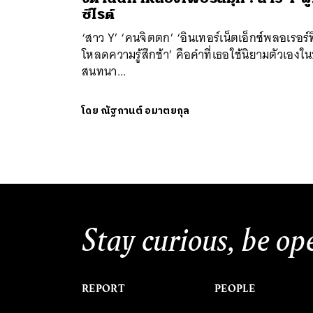
ซีไรต์
‘สาว Y’ ‘คนจิตตก’ ‘อินเทอร์เน็ตเอ็กซ์พลอเรอร์ที
โหลดความรู้สึกช้า’ คือคำที่เธอใช้นิยามตัวเองใ
สนทนา...
ค้
โดย
ณัฐกานต์ อมาตยกุล
Stay curious, be op
REPORT
PEOPLE