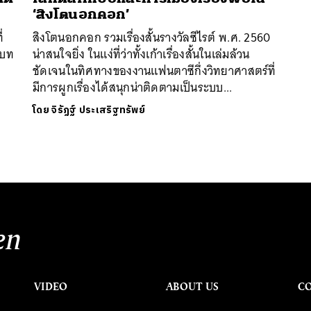
‘สิงโตนอกคอก’
่
สิงโตนอกคอก รวมเรื่องสั้นรางวัลซีไรต์ พ.ศ. 2560
นบท
น่าสนใจยิ่ง ในแง่ที่ว่าทั้งเก้าเรื่องสั้นในเล่มล้วน
ชัดเจนในทิศทางของงานแฟนตาซีกึ่งวิทยาศาสตร์ที่
มีการผูกเรื่องได้สนุกน่าติดตามเป็นระบบ...
นหา
โดย
จิรัฏฐ์​ ประเสริฐทรัพย์
SHARE
TWEET
LINE
EMAIL
en
VIDEO
ABOUT US
C