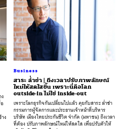
Business
ง
สาระ ล่ำซำ | ถึงเวลาปรับภาพลักษณ์
ใหม่ให้สดใสขึ้น เพราะนี่คือโลก
นหา
outside-in ไม่ใช่ inside-out
SHARE
TWEET
LINE
EMAIL
าง
เพราะโลกธุรกิจกันเปลี่ยนไปแล้ว คุยกับสาระ ล่ำซำ
ื่อ
กรรมการผู้จัดการและประธานเจ้าหน้าที่บริหาร
บริษัท เมืองไทยประกันชีวิต จำกัด (มหาชน) ถึงเวลา
ข้าง
ที่ต้อง ปรับภาพลักษณ์ใหม่ให้สดใส เพื่อปรับตัวให้