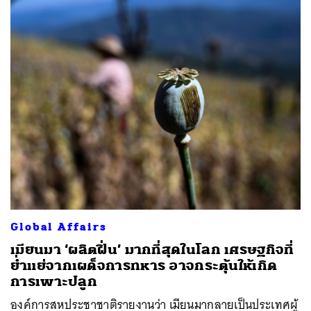
ค้นหา
SHARE
TWEET
LINE
EMAIL
Global Affairs
เมียนมา ‘ผลิตฝิ่น’ มากที่สุดในโลก เศรษฐกิจที่
ย่ำแย่จากเผด็จการทหาร อาจกระตุ้นให้เกิด
การเพาะปลูก
องค์การสหประชาชาติรายงานว่า เมียนมากลายเป็นประเทศผู้