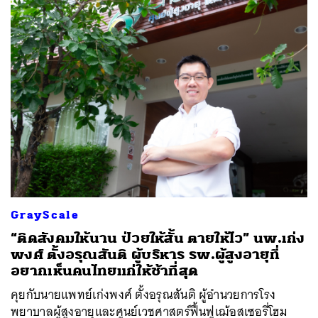
GrayScale
“ติดสังคมให้นาน ป่วยให้สั้น ตายให้ไว” นพ.เก่ง
พงศ์ ตั้งอรุณสันติ ผู้บริหาร รพ.ผู้สูงอายุที่
อยากเห็นคนไทยแก่ให้ช้าที่สุด
คุยกับนายแพทย์เก่งพงศ์ ตั้งอรุณสันติ ผู้อำนวยการโรง
พยาบาลผู้สูงอายุและศูนย์เวชศาสตร์ฟื้นฟูเฌ้อสเซอรี่โฮม