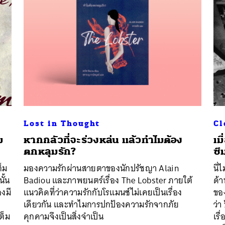
Lost in Thought
Cl
ม
หากกลัวที่จะร่วงหล่น แล้วทำไมต้อง
เม
ตกหลุมรัก?
ซึ
ต็ม
มองความรักผ่านสายตาของนักปรัชญา Alain
นี่
ั้น
Badiou และภาพยนตร์เรื่อง The Lobster ภายใต้
ด้
องมี
แนวคิดที่ว่าความรักกับโรแมนซ์ไม่เคยเป็นเรื่อง
ของ
เดียวกัน และทำไมการปกป้องความรักจากภัย
ว่า
ต็ม
คุกคามจึงเป็นสิ่งจำเป็น
เรื