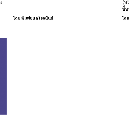
น
(หร
ชื่
โดย
พิมพ์ชนก โรจนันท์
โด
นหา
SHARE
TWEET
LINE
EMAIL