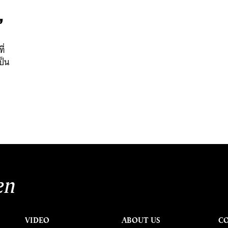
ษ
ี่
ป็น
en
VIDEO
ABOUT US
C