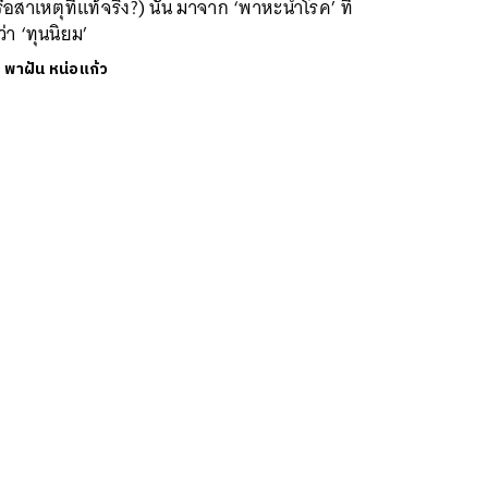
ือสาเหตุที่แท้จริง?) นั้น มาจาก ‘พาหะนำโรค’ ที่
อว่า ‘ทุนนิยม’
ย
พาฝัน หน่อแก้ว