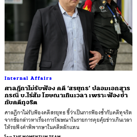
Internal Affairs
ค้นหา
ศาลฎีกาไม่รับฟ้อง คดี ‘สรยุทธ’ ปลอมเอกสาร
SHARE
TWEET
LINE
EMAIL
กรณี บ.ไร่ส้ม โฆษณาเกินเวลา เพราะฟ้องซ้ำ
กับคดีทุจริต
ศาลฎีกาไม่รับฟ้องคดีสรยุทธ ชี้ว่าเป็นการฟ้องซ้ำกับคดีทุจริต
จากข้อกล่าวหาเรื่องการโฆษณาในรายการคุยคุ้ยข่าวเกินเวลา
ให้รอฟังคำพิพากษาในคดีหลักแทน