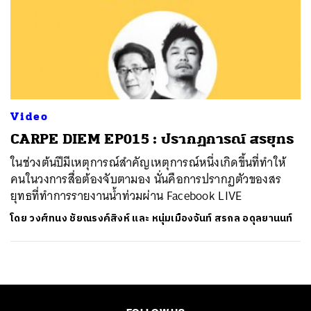
Video
CARPE DIEM EP015 : ปรากฏการณ์ สรยุทธ
ในช่วงต้นปีมีเหตุการณ์สำคัญเหตุการณ์หนึ่งเกิดขึ้นที่ทำให้
คนในวงการสื่อต้องจับตามอง นั่นคือการปรากฏตัวของสร
ยุทธที่ทำการรายงานน้ำท่วมผ่าน Facebook LIVE
โดย
วงศ์ทนง ชัยณรงค์สิงห์ และ หนุ่มเมืองจันท์ สรกล อดุลยานนท์