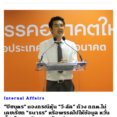
SHARE
TWEET
LINE
EMAIL
Internal Affairs
“ปิยบุตร” แจงกรณีหุ้น “วี-ลัค” ท้วง กกต.ไม่
เคยเรียก “ธนาธร” หรือพรรคไปให้ข้อมูล หวั่น