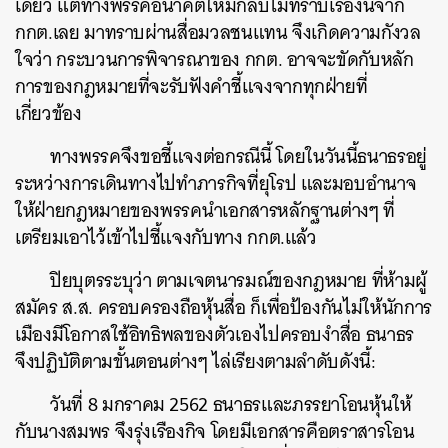
เดียว แต่ทางพรรคอนาคตใหม่กลับไม่ทราบเรื่องนี้จาก
กกต.เลย มาทราบผ่านสื่อมวลชนแทน จึงเกิดความกังวล
ใจว่า กระบวนการพิจารณาของ กกต. อาจจะขัดกับหลัก
การของกฎหมายที่จะรับฟังคำชี้แจงจากทุกฝ่ายที่
เกี่ยวข้อง
ทางพรรคจึงขอชี้แจงต่อกรณีนี้ โดยในวันนี้ธนาธรอยู่
ระหว่างการเดินทางไปทำภารกิจที่ยุโรป และมอบอำนาจ
ให้ฝ่ายกฎหมายของพรรคนำเอกสารหลักฐานต่างๆ ที่
เตรียมเอาไว้เข้าไปชี้แจงกับทาง กกต.แล้ว
ปิยบุตรระบุว่า ตามเจตนารมณ์ของกฎหมาย ที่ห้ามผู้
สมัคร ส.ส. ครอบครองถือหุ้นสื่อ ก็เพื่อป้องกันไม่ให้นักการ
เมืองมีโอกาสใช้อิทธิพลของตัวเองไปครอบงำสื่อ ธนาธร
จึงปฏิบัติตามขั้นตอนต่างๆ ไล่เรียงตามลำดับดังนี้:
วันที่ 8 มกราคม 2562 ธนาธรและภรรยาโอนหุ้นให้
กับนางสมพร จึงรุ่งเรืองกิจ โดยมีเอกสารคือตราสารโอน