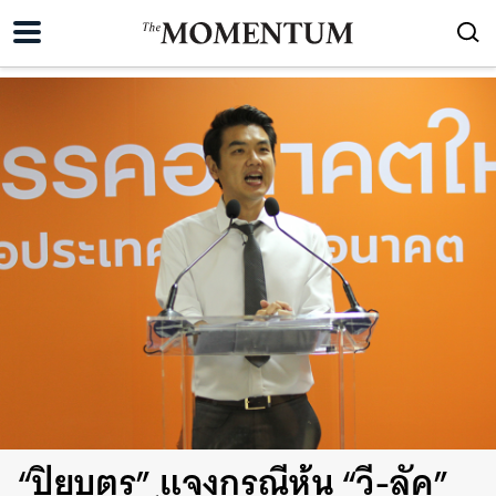
“ปิยบุตร” แจงกรณีหุ้น “วี-ลัค”