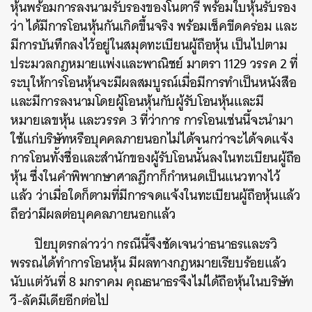
หุ้นพร้อมการลงนามรับรองของโนตารี่ พร้อมใบหุ้นรับรอง
ว่า ได้มีการโอนหุ้นกันเกิดขึ้นจริง พร้อมเช็คขีดคร่อม และ
มีการบันทึกลงไว้อยู่ในสมุดทะเบียนผู้ถือหุ้น เป็นไปตาม
ประมวลกฎหมายแพ่งและพาณิชย์ มาตรา 1129 วรรค 2 ที่
ระบุให้การโอนหุ้นจะมีผลสมบูรณ์เมื่อมีการทำเป็นหนังสือ
และมีการลงนามโดยผู้โอนหุ้นกับผู้รับโอนหุ้นและมี
หมายเลขหุ้น และวรรค 3 ที่ว่าการ การโอนเช่นนี้จะนำมา
ใช้แก่บริษัทหรือบุคคลภายนอกไม่ได้จนกว่าจะได้จดแจ้ง
การโอนทั้งชื่อและสำนักของผู้รับโอนนั้นลงในทะเบียนผู้ถือ
หุ้น ซึ่งในคำพิพากษาศาลฎีกาก็กำหนดเป็นแนวทางไว้
แล้ว ว่าเมื่อใดก็ตามที่มีการจดแจ้งในทะเบียนผู้ถือหุ้นแล้ว
ถือว่ามีผลต่อบุคคลภายนอกแล้ว
ปิยบุตรกล่าวว่า กรณีนี้จึงชัดเจนว่าธนาธรและรวิ
พรรณได้ทำการโอนหุ้น มีผลทางกฎหมายเรียบร้อยแล้ว
นับแต่วันที่ 8 มกราคม คุณธนาธรจึงไม่ได้ถือหุ้นในบริษัท
วี-ลัคมีเดียอีกต่อไป