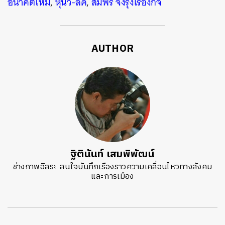
อนาคตใหม่
,
หุ้นวี-ลัค
,
สมพร จึงรุ่งเรืองกิจ
AUTHOR
ฐิตินันท์ เสมพิพัฒน์
ช่างภาพอิสระ สนใจบันทึกเรืองราวความเคลื่อนไหวทางสังคม
และการเมือง