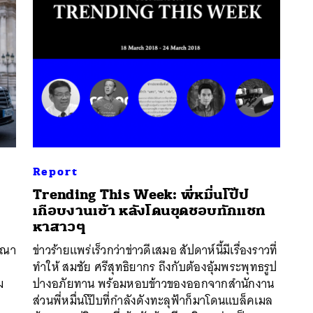
Report
Trending This Week: พี่หมื่นโป๊ป
เกือบงานเข้า หลังโดนขุดชอบทักแชท
หาสาวๆ
ารณา
ข่าวร้ายแพร่เร็วกว่าข่าวดีเสมอ สัปดาห์นี้มีเรื่องราวที่
นหา
ทำให้ สมชัย ศรีสุทธิยากร ถึงกับต้องอุ้มพระพุทธรูป
SHARE
TWEET
LINE
EMAIL
ม
ปางอภัยทาน พร้อมหอบข้าวของออกจากสำนักงาน
ส่วนพี่หมื่นโป๊บที่กำลังดังทะลุฟ้าก็มาโดนแบล็คเมล