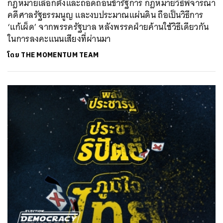
กฎหมายเลือกตั้งและถอดถอนข้ารัฐการ กฎหมายวิธีพิจารณา
คดีศาลรัฐธรรมนูญ และงบประมาณแผ่นดิน ถือเป็นวิธีการ
‘แก้เผ็ด’ จากพรรครัฐบาล หลังพรรคฝ่ายค้านใช้วิธีเดียวกัน
ในการลงคะแนนเสียงที่ผ่านมา
โดย
THE MOMENTUM TEAM