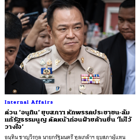
Internal Affairs
ด่วน ‘อนุทิน’ ยุบสภาฯ หักพรรคประชาชน-ล้ม
แก้รัฐธรรมนูญ ตัดหน้าก่อนฝ่ายค้านยื่น ‘ไม่ไว้
วางใจ’
อนุทิน ชาญวีรกูล นายกรัฐมนตรี ทูลเกล้าฯ ยุบสภาผู้แทน