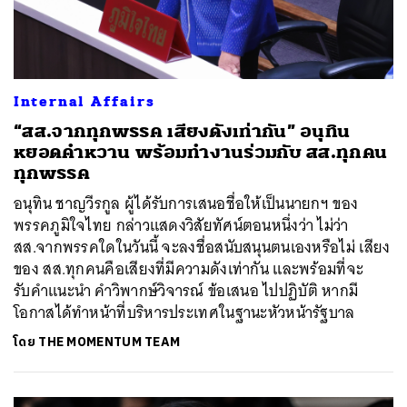
Internal Affairs
“สส.จากทุกพรรค เสียงดังเท่ากัน” อนุทิน
หยอดคำหวาน พร้อมทำงานร่วมกับ สส.ทุกคน
ทุกพรรค
อนุทิน ชาญวีรกูล ผู้ได้รับการเสนอชื่อให้เป็นนายกฯ ของ
พรรคภูมิใจไทย กล่าวแสดงวิสัยทัศน์ตอนหนึ่งว่า ไม่ว่า
สส.จากพรรคใดในวันนี้ จะลงชื่อสนับสนุนตนเองหรือไม่ เสียง
ของ สส.ทุกคนคือเสียงที่มีความดังเท่ากัน และพร้อมที่จะ
รับคำแนะนำ คำวิพากษ์วิจารณ์ ข้อเสนอ ไปปฏิบัติ หากมี
โอกาสได้ทำหน้าที่บริหารประเทศในฐานะหัวหน้ารัฐบาล
โดย
THE MOMENTUM TEAM