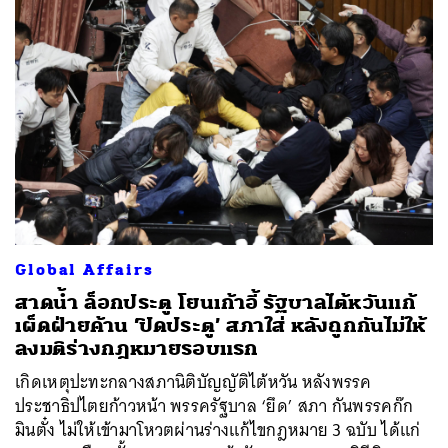
Global Affairs
สาดน้ำ ล็อกประตู โยนเก้าอี้ รัฐบาลไต้หวันแก้
เผ็ดฝ่ายค้าน ‘ปิดประตู’ สภาใส่ หลังถูกกันไม่ให้
ลงมติร่างกฎหมายรอบแรก
เกิดเหตุปะทะกลางสภานิติบัญญัติไต้หวัน หลังพรรค
ประชาธิปไตยก้าวหน้า พรรครัฐบาล ‘ยึด’ สภา กันพรรคก๊ก
มินตั๋ง ไม่ให้เข้ามาโหวตผ่านร่างแก้ไขกฎหมาย 3 ฉบับ ได้แก่