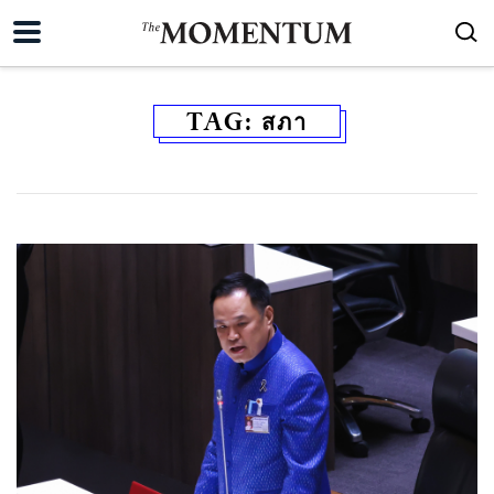
TAG:
สภา