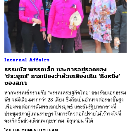
Internal Affairs
ธรรมนัส พรรคเล็ก และการอยู่รอดของ
‘ประยุทธ์’ การเมืองว่าด้วยเสียงเกิน ‘กึ่งหนึ่ง’
ของสภา
หากพรรคเล็กรวมกับ ‘พรรคเศรษฐกิจไทย’ ของร้อยเอกธรรม
นัส จะมีเสียงมากกว่า 28 เสียง ซึ่งถือเป็นอำนาจต่อรองขั้นสูง
เพียงพอต่อการล้มพลเอกประยุทธ์ และล้มรัฐบาลกลางที่
ประชุมสภาผู้แทนราษฎร ในการโหวตอภิปรายไม่ไว้วางใจที่
จะเกิดขึ้นช่วงเดือนพฤษภาคม-มิถุนายน นี้ได้
โดย
THE MOMENTUM TEAM