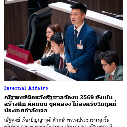
Internal Affairs
ณัฐพงษ์ผิดหวังรัฐบาลจัดงบ 2569 ยังเน้น
สร้างตึก ตัดถนน ขุดคลอง ไม่สอดรับวิกฤตที่
ประเทศกำลังเจอ
ณัฐพงษ์ เรืองปัญญาวุฒิ หัวหน้าพรรคประชาชน ลุกขึ้น
อภิปรายฉายภาพการจัดสรรงบประมาณของรัฐบาลว่า มี