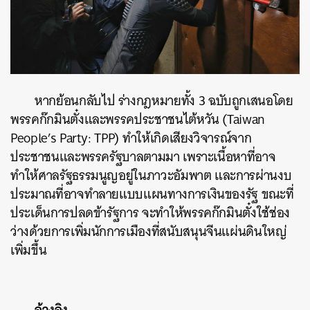
หากย้อนกลับไป ร่างกฎหมายทั้ง 3 ฉบับถูกเสนอโดย
พรรคก๊กมินตั๋งและพรรคประชาชนไต้หวัน (
Taiwan
People’s Party: TPP) ทำให้เกิดเสียงวิจารณ์จาก
ประชาชนและพรรครัฐบาลตามมา เพราะเนื้อหาที่อาจ
ทำให้ศาลรัฐธรรมนูญอยู่ในภาวะอัมพาต และการผ่านงบ
ประมาณที่อาจทำลายแบบแผนทางการเงินของรัฐ ขณะที่
ประเด็นการปลดข้ารัฐการ จะทำให้พรรคก๊กมินตั๋งใช้ช่อง
ว่างด้วยการเพิ่มนักการเมืองที่สนับสนุนจีนแผ่นดินใหญ่
เพิ่มขึ้น
อ้างอิง