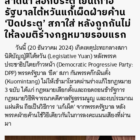
สาดน้ำ ล็อกประตู โยนเก้าอี้
รัฐบาลไต้หวันแก้เผ็ดฝ่ายค้าน
‘ปิดประตู’ สภาใส่ หลังถูกกันไม่
ให้ลงมติร่างกฎหมายรอบแรก
วันนี้ (20 ธันวาคม 2024) เกิดเหตุปะทะกลางสภา
นิติบัญญัติไต้หวัน (
Legislative Yuan)
หลังพรรค
ประชาธิปไตยก้าวหน้า (Democratic Progressive Party:
DPP) พรรครัฐบาล ‘ยึด’ สภา กันพรรคก๊กมินตั๋ง
(Kuomintang) ไม่ให้เข้ามาโหวตผ่านร่างแก้ไขกฎหมาย
3 ฉบับ ได้แก่ กฎหมายเลือกตั้งและถอดถอนข้ารัฐการ
กฎหมายวิธีพิจารณาคดีศาลรัฐธรรมนูญ และงบประมาณ
แผ่นดิน ถือเป็นวิธีการ ‘แก้เผ็ด’ จากพรรครัฐบาล หลัง
พรรคฝ่ายค้านใช้วิธีเดียวกันในการลงคะแนนเสียงที่ผ่าน
มา