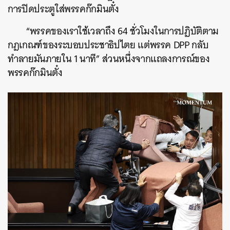
การปิดประตูใส่พรรคก๊กมินตั๋ง
“พรรคของเราใช้เวลาถึง 64 ชั่วโมงในการปฏิบัติตาม
กฎเกณฑ์ของระบอบประชาธิปไตย แต่พรรค DPP กลับ
ทำลายมันภายใน 1 นาที” ส่วนหนึ่งจากแถลงการณ์ของ
พรรคก๊กมินตั๋ง