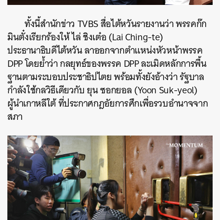
ทั้งนี้สำนักข่าว TVBS สื่อไต้หวันรายงานว่า พรรคก๊ก
ค้นหา
มินตั๋งเรียกร้องให้ ไล่ ชิงเต๋อ (Lai Ching-te)
SHARE
TWEET
LINE
EMAIL
ประธานาธิบดีไต้หวัน ลาออกจากตำแหน่งหัวหน้าพรรค
DPP โดยย้ำว่า กลยุทธ์ของพรรค DPP ละเมิดหลักการพื้น
ฐานตามระบอบประชาธิปไตย พร้อมทั้งยังอ้างว่า รัฐบาล
กำลังใช้กลวิธีเดียวกับ ยุน ซอกยอล (Yoon Suk-yeol)
ผู้นำเกาหลีใต้ ที่ประกาศกฎอัยการศึกเพื่อรวบอำนาจจาก
สภา