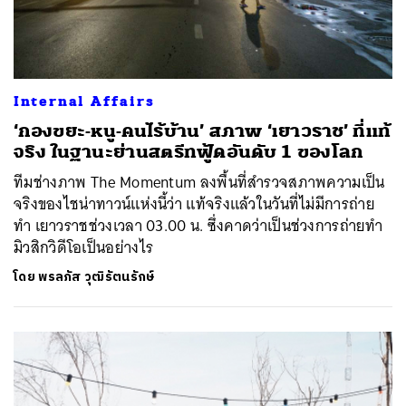
Internal Affairs
‘กองขยะ-หนู-คนไร้บ้าน’ สภาพ ‘เยาวราช’ ที่แท้
จริง ในฐานะย่านสตรีทฟู้ดอันดับ 1 ของโลก
ทีมช่างภาพ The Momentum ลงพื้นที่สำรวจสภาพความเป็น
จริงของไชน่าทาวน์แห่งนี้ว่า แท้จริงแล้วในวันที่ไม่มีการถ่าย
ทำ เยาวราชช่วงเวลา 03.00 น. ซึ่งคาดว่าเป็นช่วงการถ่ายทำ
มิวสิกวิดีโอเป็นอย่างไร
โดย
พรลภัส วุฒิรัตนรักษ์