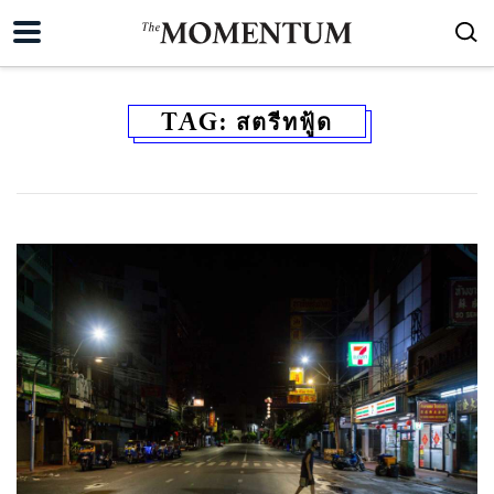
TAG:
สตรีทฟู้ด