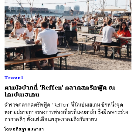
ค้นหา
SHARE
TWEET
LINE
EMAIL
Travel
ตามใจปากที่ ‘Reffen’ ตลาดสตรีทฟู้ด ณ
โคเปนเฮเกน
สำรวจตลาดสตรีทฟู้ด ‘Reffen’ ที่โคเปนเฮเกน อีกหนึ่งจุด
หมายปลายทางของการท่องเที่ยวที่เดนมาร์ก ซึ่งมีเฉพาะช่วง
อากาศดีๆ ตั้งแต่เดือนพฤษภาคมถึงกันยายน
โดย
อภิชฎา สมพามา