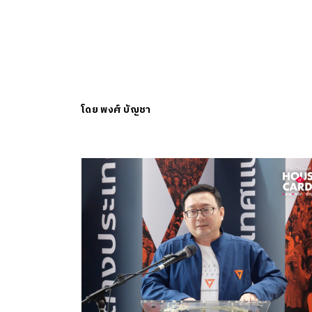
โดย
พงศ์ บัญชา