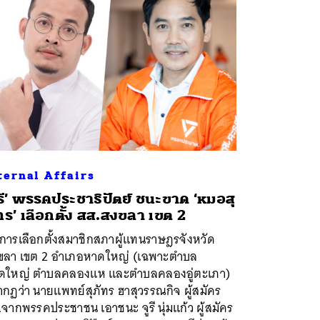
ternal Affairs
ูรี’ พรรคประชาธิปัตย์ ชนะขาด ‘หมอสุ
ทร’ เลือกตั้ง สส.สงขลา เขต 2
การเลือกตั้งสมาชิกสภาผู้แทนราษฎรจังหวัด
ขลา เขต 2 อำเภอหาดใหญ่ (เฉพาะตำบล
ดใหญ่ ตำบลคลองแห และตำบลคลองอู่ตะเภา)
กฏว่า นายแพทย์สุภัทร ฮาสุวรรณกิจ ผู้สมัคร
จากพรรคประชาชน เอาชนะ จูรี นุ่มแก้ว ผู้สมัคร