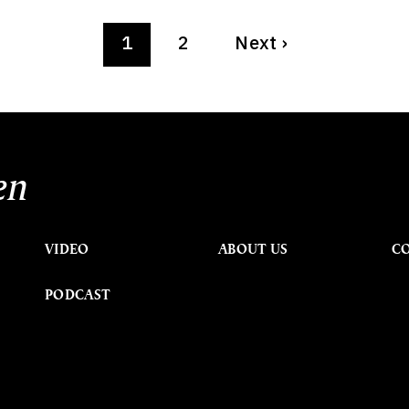
1
2
Next
›
en
VIDEO
ABOUT US
C
PODCAST