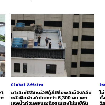
นหา
SHARE
TWEET
LINE
EMAIL
Global Affairs
In
ษา
มาเลเซียส่งหน่วยกู้ภัยรับพลเมืองกลับ
ไม
จบ
หลังติดค้างในไทยกว่า 6,300 คน พบ
ทั
เหตุน้ำท่วมตอนเหนือรุนแรงไม่แพ้กัน
วิ