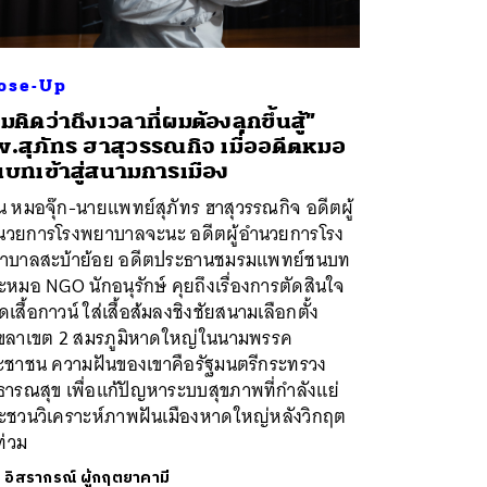
ose-Up
มคิดว่าถึงเวลาที่ผมต้องลุกขึ้นสู้”
.สุภัทร ฮาสุวรรณกิจ เมื่ออดีตหมอ
บทเข้าสู่สนามการเมือง
 หมอจุ๊ก-นายแพทย์สุภัทร ฮาสุวรรณกิจ อดีตผู้
นวยการโรงพยาบาลจะนะ อดีตผู้อำนวยการโรง
าบาลสะบ้าย้อย อดีตประธานชมรมแพทย์ชนบท
หมอ NGO นักอนุรักษ์ คุยถึงเรื่องการตัดสินใจ
เสื้อกาวน์ ใส่เสื้อส้มลงชิงชัยสนามเลือกตั้ง
ขลาเขต 2 สมรภูมิหาดใหญ่ในนามพรรค
ะชาชน ความฝันของเขาคือรัฐมนตรีกระทรวง
ารณสุข เพื่อแก้ปัญหาระบบสุขภาพที่กำลังแย่
ะชวนวิเคราะห์ภาพฝันเมืองหาดใหญ่หลังวิกฤต
ท่วม
ย
อิสรากรณ์ ผู้กฤตยาคามี