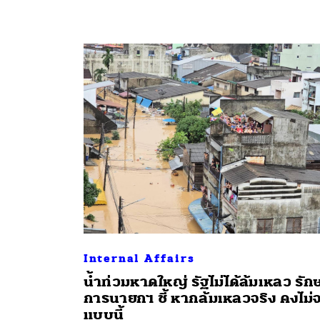
ค้
Internal Affairs
น้ำท่วมหาดใหญ่ รัฐไม่ได้ล้มเหลว รัก
การนายกฯ ชี้ หากล้มเหลวจริง คงไม่
แบบนี้