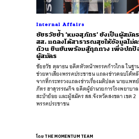
Internal Affairs
ชัยธวัชย้ำ ‘หมอสุภัทร’ ยังเป็นผู้สมัค
สส. แถลงโต้สาธารณสุขให้ข้อมูลไม่
ถ้วน ยืนยันพร้อมสู้ทุกทาง เพื่อปกป้
ผู้สมัคร
ชัยธวัช ตุลาธน อดีตหัวหน้าพรรคก้าวไกล ในฐานะ
ช่วยหาเสียงพรรคประชาชน แถลงข่าวตอบโต้หลั
จากที่กระทรวงแถลงข่าวเรื่องมติปลด นายแพทย์
ภัทร ฮาสุวรรณกิจ อดีตผู้อำนวยการโรงพยาบาล
สะบ้าย้อย และผู้สมัคร สส.จังหวัดสงขลา เขต 2
พรรคประชาชน
โดย
THE MOMENTUM TEAM