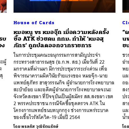
House of Cards
Cl
ร
หมอหนู vs หมอจุ๊ก เมื่อความหลังครั้ง
“ผ
ครบ
ซื้อ ATK ช่วยคน กทม. ทำให้ ‘หมอสุ
นพ
อง
ภัทร’ ถูกปลดออกจากราชการ
ชน
ในการประชุมคณะอนุกรรมการสามัญประจำ
ชวน
ผู้
กระทรวงสาธารณสุข (อ.ก.พ. สธ.) เมื่อวันที่ 22
อำ
ง
มกราคมที่ผ่านมา มีการประชุมวาระเร่งด่วน เพื่อ
พย
สุ
พิจารณาความผิดวินัยร้ายแรงของ หมอจุ๊ก-นาย
และ
แพทย์สุภัทร ฮาสุวรรณกิจ ผู้อำนวยการโรงพยาบาล
ถอด
สะบ้าย้อย และอดีตผู้อำนวยการโรงพยาบาลจะนะ
สง
จังหวัดสงขลา ที่ปัจจุบันเป็นผู้สมัคร สส.สงขลา เขต
ปร
2 พรรคประชาชน กรณีจัดซื้อชุดตรวจ ATK ใน
สาธ
โครงการแพทย์ชนบทบุกกรุง ช่วงการแพร่ระบาด
แล
ของเชื้อไวรัสโควิด-19 เมื่อปี 2564
น้ำ
โดย
พรลภัส วุฒิรัตนรักษ์
โด