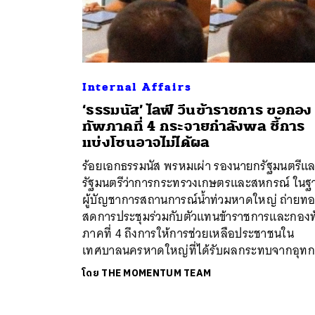
Internal Affairs
‘ธรรมนัส’ ไลฟ์ วีนข้าราชการ ขอกอง
ทัพภาคที่ 4 กระจายกำลังพล ชี้การ
แบ่งโซนอาจไม่ได้ผล
ร้อยเอกธรรมนัส พรหมเผ่า รองนายกรัฐมนตรีแ
รัฐมนตรีว่าการกระทรวงเกษตรและสหกรณ์ ในฐ
ผู้บัญชาการสถานการณ์น้ำท่วมหาดใหญ่ ถ่ายท
สดการประชุมร่วมกับตัวแทนข้าราชการและกอง
ภาคที่ 4 ถึงการให้การช่วยเหลือประชาชนใน
เทศบาลนครหาดใหญ่ที่ได้รับผลกระทบจากอุทก
โดย
THE MOMENTUM TEAM