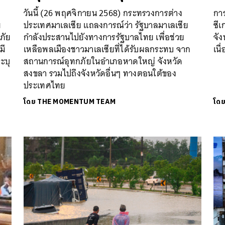
วันนี้ (26 พฤศจิกายน 2568) กระทรวงการต่าง
กา
ย
ประเทศมาเลเซีย แถลงการณ์ว่า รัฐบาลมาเลเซีย
ซีเ
ภัย
กำลังประสานไปยังทางการรัฐบาลไทย เพื่อช่วย
จั
มี
เหลือพลเมืองชาวมาเลเซียที่ได้รับผลกระทบ จาก
เนื
ะบุ
สถานการณ์อุทกภัยในอำเภอหาดใหญ่ จังหวัด
สงขลา รวมไปถึงจังหวัดอื่นๆ ทางตอนใต้ของ
ประเทศไทย
โดย
THE MOMENTUM TEAM
โด