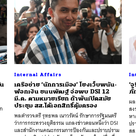
Internal Affairs
In
ัน
เครือข่าย ‘นักการเมือง’ โยงเว็บพนัน-
‘จ
ฟอกเงิน ชนนพัฒฐ์ จ่อพบ DSI 12
ภั
มี.ค. ตามหมายเรียก ถ้าพ้นเปิดสมัย
ผล
ประชุม สส.ได้เอกสิทธิ์คุ้มครอง
าก
สง
พลตำรวจตรี รุทธพล เนาวรัตน์ รักษาการรัฐมนตรี
หา
ว่าการกระทรวงยุติธรรม แถลงข่าวตอนหนึ่งว่า DSI
ปรา
และสำนักงานคณะกรรมการป้องกันและปราบปราม
สส.