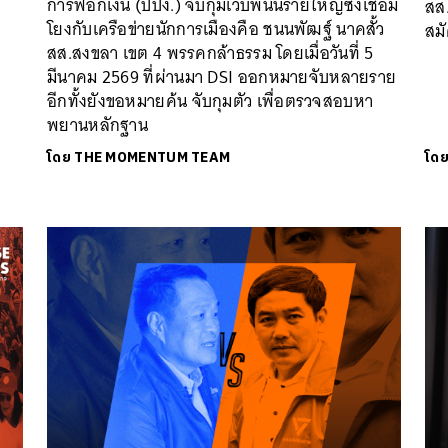
การฟอกเงิน (ปปง.) จับกุมเว็บพนันรายใหญ่ซึ่งเชื่อม
สส
โยงกับเครือข่ายนักการเมืองคือ ชนนพัฒฐ์ นาคสั้ว
สม
สส.สงขลา เขต 4 พรรคกล้าธรรม โดยเมื่อวันที่ 5
มีนาคม 2569 ที่ผ่านมา DSI ออกหมายจับหลายราย
อีกทั้งยังขอหมายค้น จับกุมตัว เพื่อตรวจสอบหา
พยานหลักฐาน
โดย
THE MOMENTUM TEAM
โด