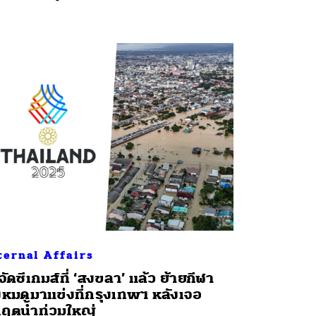
ternal Affairs
่จัดซีเกมส์ที่ ‘สงขลา’ แล้ว ย้ายกีฬา
้งหมดมาแข่งที่กรุงเทพฯ หลังเจอ
กฤตน้ำท่วมใหญ่