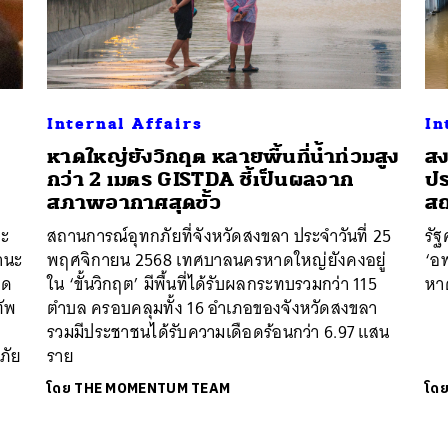
Internal Affairs
In
หาดใหญ่ยังวิกฤต หลายพื้นที่น้ำท่วมสูง
สง
กว่า 2 เมตร GISTDA ชี้เป็นผลจาก
ปร
สภาพอากาศสุดขั้ว
สถ
ละ
สถานการณ์อุทกภัยที่จังหวัดสงขลา ประจำวันที่ 25
รัฐ
านะ
พฤศจิกายน 2568 เทศบาลนครหาดใหญ่ยังคงอยู่
‘อ
อด
ใน ‘ขั้นวิกฤต’ มีพื้นที่ได้รับผลกระทบรวมกว่า 115
หา
ทัพ
ตำบล ครอบคลุมทั้ง 16 อำเภอของจังหวัดสงขลา
รวมมีประชาชนได้รับความเดือดร้อนกว่า 6.97 แสน
ภัย
ราย
โดย
THE MOMENTUM TEAM
โด