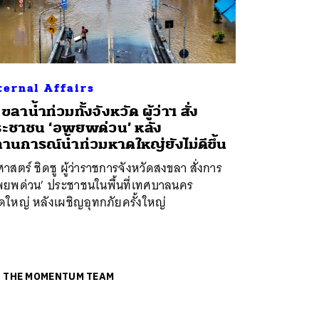
ternal Affairs
ขลาน้ำท่วมทั้งจังหวัด ผู้ว่าฯ สั่ง
ะชาชน ‘อพยพด่วน’ หลัง
านการณ์น้ำท่วมหาดใหญ่ยังไม่ดีขึ้น
ศาสตร์ ชิดชู ผู้ว่าราชการจังหวัดสงขลา สั่งการ
พยพด่วน’ ประชาชนในพื้นที่เทศบาลนคร
ดใหญ่ หลังเผชิญอุทกภัยครั้งใหญ่
ย
THE MOMENTUM TEAM