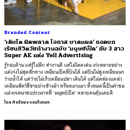
Branded Content
‘เติบโต ผิดพลาด โอกาส บาดแผล’ ถอดบท
เรียนชีวิตวัยทำงานฉบับ ‘มนุษย์เป็ด’ กับ 3 สาว
Super AE แห่ง Yell Advertising
รู้รอบด้าน แต่รู้ไม่ลึก ทำงานดี แต่ไม่โดดเด่น เก่งหลายอย่าง
แต่เก่งไม่สุดสักทาง เหมือนเป็ดที่บินได้ แต่บินไม่สูงเหมือนนก
ว่ายน้ำได้ แต่ว่ายไม่เร็วเหมือนปลา เดินได้ แต่ไม่คล่องแคล่ว
เหมือนสัตว์สี่ขาอย่างช้างม้า หรือหมาแมว ทั้งหมดนี้เป็นคำชม
แฝงเจตนาสบประมาทที่ ‘มนุษย์เป็ด’ หลายคนคุ้นเคยดี
โดย
ศิรอักษร จอมใบหยก
ค้นหา
SHARE
TWEET
LINE
EMAIL