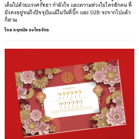
เต็มไปด้วยแรงศรัทธา กำลังใจ และความห่วงใยใครสักคน ที่
ยังคงอยู่จนถึงปัจจุบันแม้ในวันที่บิ๊ก และ D2B จะจากไปแล้ว
ก็ตาม
ค้นหา
SHARE
TWEET
LINE
EMAIL
โดย
กฤตนัย จงไกรจักร