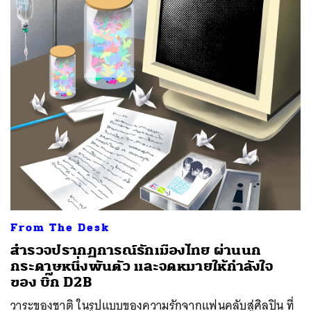
From The Desk
สำรวจปรากฏการณ์รักเมืองไทย ผ่านนก
กระดาษหนึ่งพันตัว และจดหมายให้กำลังใจ
ของ บิ๊ก D2B
วาระของชาติ ในรูปแบบของความรักจากแฟนคลับสู่ศิลปิน ที่