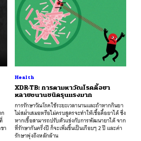
Health
XDR-TB: การตามหาวัณโรคดื้อยา
หลายขนานชนิดรุนแรงมาก
นหา
การรักษาวัณโรคใช้ระยะเวลานานและถ้าหากกินยา
SHARE
TWEET
LINE
EMAIL
าก
ไม่สม่ำเสมอหรือไม่ครบสูตรจะทำให้เชื้อดื้อยาได้ ซึ่ง
ี่
หากเชื้อสามารถปรับตัวแข่งกับการพัฒนายาได้ จาก
าขา
ที่รักษากันครึ่งปี ก็จะเพิ่มขึ้นเป็นเกือบๆ 2 ปี และค่า
รักษาพุ่งถึงหลักล้าน