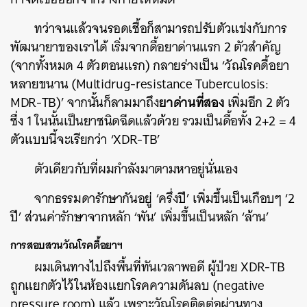
ทว่าจนแล้วจนรอดเชื้อก็สามารถปรับตัวแข่งกับการ
พัฒนายาของเราได้ เริ่มจากดื้อยาด่านแรก 2 ตัวสำคัญ
(จากทั้งหมด 4 ตัวตอนแรก) กลายร่างเป็น ‘วัณโรคดื้อยา
หลายขนาน (Multidrug-resistance Tuberculosis:
ยาด่านที่สอง
MDR-TB)’ จากนั้นก็ลามมาถึง
เพิ่มอีก 2 ตัว
ซึ่ง 1 ในนั้นเป็นยาชนิดฉีดแล้วด้วย รวมเป็นดื้อทั้ง 2+2 = 4
ตัวแบบนี้จะเรียกว่า ‘XDR-TB’
ตัวเดียวกับที่ผมกำลังมาตามหาอยู่นั่นเอง
จากธรรมดารักษากันอยู่ ‘ครึ่งปี’ เพิ่มขึ้นเป็นเกือบๆ ‘2
ปี’ ส่วนค่ารักษาจากหลัก ‘พัน’ เพิ่มขึ้นเป็นหลัก ‘ล้าน’
การสอบสวนวัณโรคดื้อยาฯ
ผมเดินทางไปถึงพื้นที่ทันเวลาพอดี ผู้ป่วย XDR-TB
ถูกแยกตัวไว้ในห้องแยกโรคความดันลบ (negative
pressure room) แล้ว เพราะวัณโรคติดต่อผ่านทาง