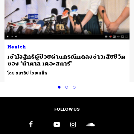
Health
เข้าใจสิทธิผู้ป่วยผ่านกรณีแถลงข่าวเสียชีวิต
ของ ‘น้ำตาล เดอะสตาร์’
โดย ชนาธิป ไชยเหล็ก
FOLLOW US