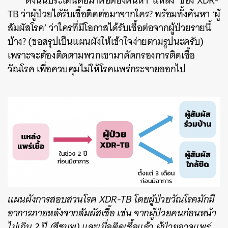
ดังนั้นประเด็นต่อมาคือต้องค้นหา ‘แหล่ง’ ของ XDR-
TB ว่าผู้ป่วยได้รับเชื้อติดต่อมาจากใคร? พร้อมทั้งค้นหา ‘ผู้
สัมผัสโรค’ ว่าใครที่มีโอกาสได้รับเชื้อต่อจากผู้ป่วยรายนี้
บ้าง? (ขอสรุปเป็นแผนผังให้เข้าใจง่ายตามรูปนะครับ)
เพราะจะต้องติดตามพวกเขามาคัดกรองการติดเชื้อ
วัณโรค เพื่อควบคุมไม่ให้โรคแพร่กระจายออกไป
แผนผังการสอบสวนโรค XDR-TB โดยผู้ป่วยวัณโรคมักมี
อาการภายหลังจากสัมผัสเชื้อ เช่น จากผู้ป่วยคนก่อนหน้า
ไม่เกิน 2 ปี (สีชมพู) และเมื่อติดเชื้อแล้ว ผู้ป่วยอาจแพร่