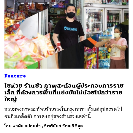
ค้นหา
SHARE
TWEET
LINE
EMAIL
Feature
โชห่วย ร้านชำ ภาพสะท้อนผู้ประกอบการราย
เล็ก ที่ต้องการพื้นที่แข่งขันไม่น้อยไปกว่าราย
ใหญ่
ชวนมองภาพสะท้อนร้านรวงในกรุงเทพฯ ตั้งแต่อุปสรรคไป
จนถึงเคล็ดลับการคงอยู่ของร้านรวงเหล่านี้
โดย
พาฝัน หน่อแก้ว
,
กิตตินันท์ วัฒนธิติกุล