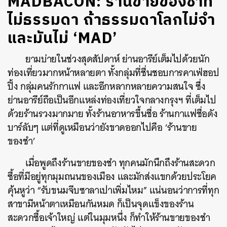
MADBACON: ร้านขายของชำที่
ไม่ธรรมดา ถ้าธรรมดาโลกไม่จำ
และมันไม่ ‘MAD’
ยามบ่ายในช่วงสุดสัปดาห์ ย่านอารีย์เต็มไปด้วยนัก
ท่องเที่ยวมากหน้าหลายตา ทั้งกลุ่มที่ชื่นชอบการคาเฟ่ฮอป
ปิ้ง กลุ่มคนรักกาแฟ และอีกหลากหลายความสนใจ ซึ่ง
ย่านอารีย์ถือเป็นอีกแหล่งท่องเที่ยวใจกลางกรุงฯ ที่เต็มไป
ด้วยร้านรวงมากมาย ทั้งร้านอาหารขึ้นชื่อ ร้านกาแฟชื่อดัง
บาร์ลับๆ แต่ที่ดูเหมือนว่ายังขาดออกไปคือ ‘ร้านขาย
ของชำ’
เมื่อพูดถึงร้านขายของชำ ทุกคนมักนึกถึงร้านสะดวก
ซื้อที่มีอยู่ทุกมุมถนนของเมือง และมักส่งแขกด้วยประโยค
คุ้นหูว่า “รับขนมจีบซาลาเปาเพิ่มไหม” แน่นอนว่าการที่ทุก
สาขามีหน้าตาเหมือนกันหมด ก็เป็นจุดแข็งของร้าน
สะดวกซื้อเจ้าใหญ่ แต่ในมุมหนึ่ง ก็ทำให้ร้านขายของชำ