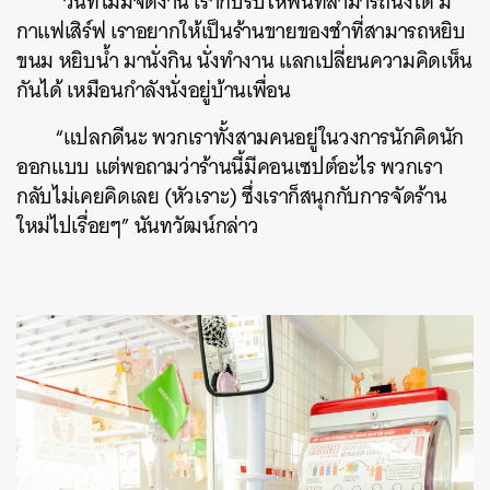
“วันที่ไม่มีจัดงาน เราก็ปรับให้พื้นที่สามารถนั่งได้ มี
กาแฟเสิร์ฟ เราอยากให้เป็นร้านขายของชำที่สามารถหยิบ
ขนม หยิบน้ำ มานั่งกิน นั่งทำงาน แลกเปลี่ยนความคิดเห็น
กันได้ เหมือนกำลังนั่งอยู่บ้านเพื่อน
“แปลกดีนะ พวกเราทั้งสามคนอยู่ในวงการนักคิดนัก
ออกแบบ แต่พอถามว่าร้านนี้มีคอนเซปต์อะไร พวกเรา
กลับไม่เคยคิดเลย (หัวเราะ) ซึ่งเราก็สนุกกับการจัดร้าน
ใหม่ไปเรื่อยๆ” นันทวัฒน์กล่าว