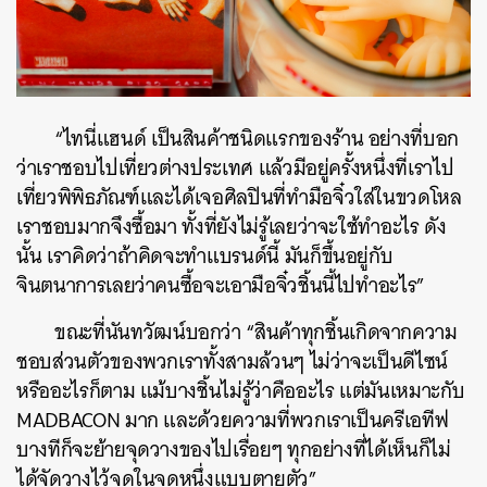
“ไทนี่แฮนด์ เป็นสินค้าชนิดแรกของร้าน อย่างที่บอก
ว่าเราชอบไปเที่ยวต่างประเทศ แล้วมีอยู่ครั้งหนึ่งที่เราไป
เที่ยวพิพิธภัณฑ์และได้เจอศิลปินที่ทำมือจิ๋วใส่ในขวดโหล
เราชอบมากจึงซื้อมา ทั้งที่ยังไม่รู้เลยว่าจะใช้ทำอะไร ดัง
นั้น เราคิดว่าถ้าคิดจะทำแบรนด์นี้ มันก็ขึ้นอยู่กับ
จินตนาการเลยว่าคนซื้อจะเอามือจิ๋วชิ้นนี้ไปทำอะไร”
ขณะที่นันทวัฒน์บอกว่า “สินค้าทุกชิ้นเกิดจากความ
ชอบส่วนตัวของพวกเราทั้งสามล้วนๆ ไม่ว่าจะเป็นดีไซน์
หรืออะไรก็ตาม แม้บางชิ้นไม่รู้ว่าคืออะไร แต่มันเหมาะกับ
MADBACON มาก และด้วยความที่พวกเราเป็นครีเอทีฟ
บางทีก็จะย้ายจุดวางของไปเรื่อยๆ ทุกอย่างที่ได้เห็นก็ไม่
ได้จัดวางไว้จุดในจุดหนึ่งแบบตายตัว”