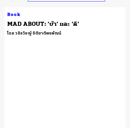
Book
MAD ABOUT: ‘บ้า’ และ ‘ดี’
โดย วชิรวิชญ์ กิติชาติพรพัฒน์