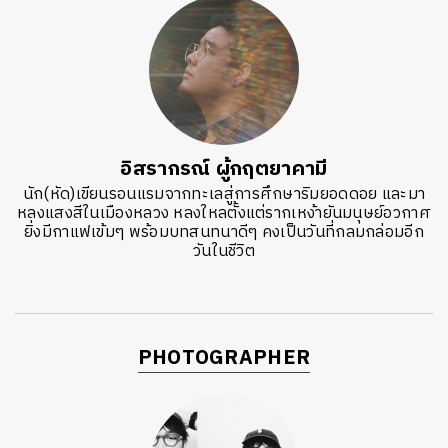
อิสรากรณ์ ผู้กฤตยาคามี
นัก(หัด)เขียนรอนแรมจากทะเลสู่การศึกษาริมยอดดอย และมา
หลงแสงสีในเมืองหลวง หลงใหลตั้งแต่รากเหง้ายันมนุษย์อวกาศ
ยิ่งมีกาแฟเข้มๆ พร้อมบทสนทนาดีๆ คงเป็นวันที่กลมกล่อมอีก
วันในชีวิต
PHOTOGRAPHER