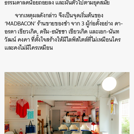
ธรรมดาลดน้อยถอยลง และผันตัวไปตามยุคสมัย
จากเหตุผลดังกล่าว จึงเป็นจุดเริ่มต้นของ
‘MADBACON’ ร้านขายของชำ จาก 3 ผู้ก่อตั้งอย่าง ดา-
อรดา เขียวเกิด, ดรีม-ธนัชชา เขียวเกิด และเอก-นันท
วัฒน์ คงคา ที่ตั้งใจสร้างให้มีไลฟ์สไตล์ที่ไม่เหมือนใคร
และคงไม่มีใครเหมือน