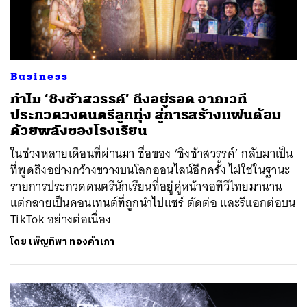
Business
ทำไม ‘ชิงช้าสวรรค์’ ถึงอยู่รอด จากเวที
ประกวดวงดนตรีลูกทุ่ง สู่การสร้างแฟนด้อม
ด้วยพลังของโรงเรียน
ในช่วงหลายเดือนที่ผ่านมา ชื่อของ ‘ชิงช้าสวรรค์’ กลับมาเป็น
ที่พูดถึงอย่างกว้างขวางบนโลกออนไลน์อีกครั้ง ไม่ใช่ในฐานะ
รายการประกวดดนตรีนักเรียนที่อยู่คู่หน้าจอทีวีไทยมานาน
แต่กลายเป็นคอนเทนต์ที่ถูกนำไปแชร์ ตัดต่อ และรีแอกต่อบน
TikTok อย่างต่อเนื่อง
โดย
เพ็ญทิพา ทองคำเภา
ค้นหา
SHARE
TWEET
LINE
EMAIL