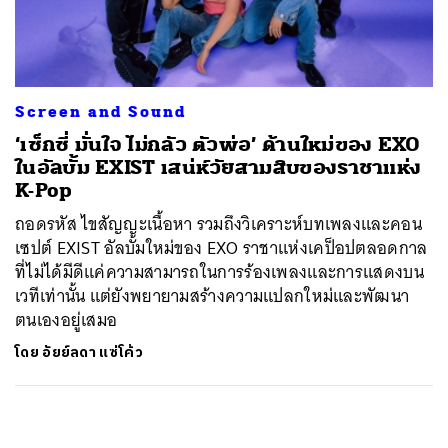
ค้นหา
SHARE
TWEET
LINE
EMAIL
Screen and Sound
‘เซ็กซี่ มั่นใจ ไม่กลัว ตัวพ่อ’ ด้านใหม่ของ EXO
ในอัลบั้ม EXIST เสน่ห์วัยสามสิบของราชาแห่ง
K-Pop
ถอดรหัส ไขสัญญะเนื้อหา รวมถึงวิเคราะห์บทเพลงและคอน
เซปต์ EXIST อัลบั้มใหม่ของ EXO ราชาแห่งเคป็อปตลอดกาล
ที่ไม่ได้มีดีแค่ความสามารถในการร้องเพลงและการแสดงบน
เวทีเท่านั้น แต่ยังพยายามสร้างความแปลกใหม่และพัฒนา
ตนเองอยู่เสมอ
โดย
อัยย์ลดา แซ่โค้ว