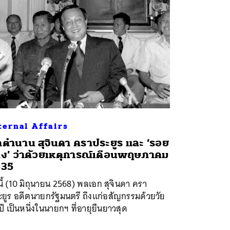
ternal Affairs
ดตำนาน สุจินดา คราประยูร และ ‘รอย
าง’ ว่าด้วยเหตุการณ์เดือนพฤษภาคม
535
นี้ (10 มิถุนายน 2568) พลเอก สุจินดา ครา
ยูร อดีตนายกรัฐมนตรี ถึงแก่อสัญกรรมด้วยวัย
ปี เป็นหนึ่งในนายกฯ ที่อายุยืนยาวสุด