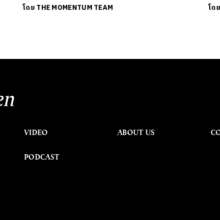
โดย
THE MOMENTUM TEAM
โด
en
VIDEO
ABOUT US
C
PODCAST