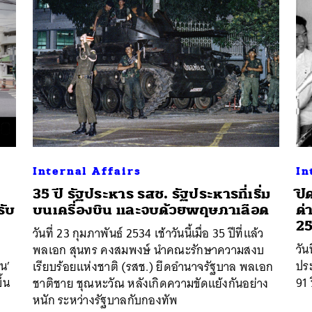
Internal Affairs
In
35 ปี รัฐประหาร รสช. รัฐประหารที่เริ่ม
ปิ
รับ
บนเครื่องบิน และจบด้วยพฤษภาเลือด
ด่
นหา
2
วันที่ 23 กุมภาพันธ์ 2534 เช้าวันนี้เมื่อ 35 ปีที่แล้ว
SHARE
TWEET
LINE
EMAIL
วัน
พลเอก สุนทร คงสมพงษ์ นำคณะรักษาความสงบ
ยน’
ประ
เรียบร้อยแห่งชาติ (รสช.) ยึดอำนาจรัฐบาล พลเอก
ึ้น
91 
ชาติชาย ชุณหะวัณ หลังเกิดความขัดแย้งกันอย่าง
หนัก ระหว่างรัฐบาลกับกองทัพ