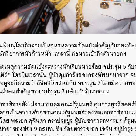
้านพิษณุโลกก็กลายเป็นชนวนความขัดแย้งสำคัญกับกองทัพบ
นักวิชาการหัวก้าวหน้า’ เหล่านี้ ก่อนจะเข้าถึงตัวนายกฯ
ิดเหตุความขัดแย้งระหว่างนักเรียนนายร้อย จปร.รุ่น 5 กับ
ยังเติร์ก โดยในเวลานั้น ผู้นำคุมกำลังของกองทัพบกมาจาก 
ายดูจะมีความใกล้ชิดสนิทสนมกับ จปร.รุ่น 7 โดยมีความ
นำคนสำคัญของ จปร.รุ่น 7 กลับเข้ารับราชการ
าติชายยังไม่สามารถคุมคณะรัฐมนตรี คุมการทุจริตคอร์ร
ึงกลายเป็นฉายาเรียกขานคณะรัฐมนตรีของพลเอกชาติชาย แ
ำโดย พลเอก สุจินดา คราประยูร ผู้บัญชาการทหารบก ก็รุนแรง
บาย’ ของช่อง 9 อสมท. ซึ่ง ร้อยตำรวจเอก เฉลิม อยู่บำรุง