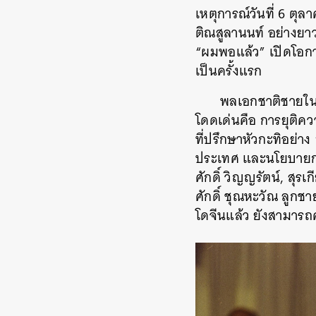
เหตุการณ์วันที่ 6 ต
ติณสูลานนท์ อย่างยา
“ผมพอแล้ว” เปิดโอกา
เป็นครั้งแรก
พลเอกชาติชายใน
โดดเด่นคือ การยุติคว
ที่ปรึกษาหัวกะทิอย่า
ประเทศ และนโยบายการเ
ศักดิ์ วิญญรัตน์, สุร
ศักดิ์ ชุณหะวัณ ลู
โดจีนแล้ว ยังสามารถ
ค้