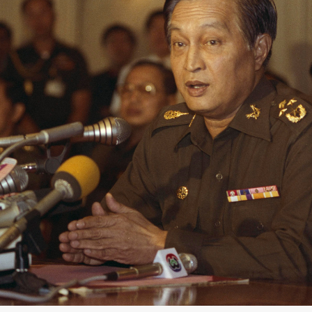
SHARE
TWEET
LINE
EMAIL