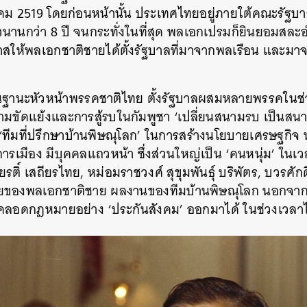
ุลาคม 2519 โดยก่อนหน้านั้น ประเทศไทยอยู่ภายใต้คณะรัฐ
วนานกว่า 8 ปี จนกระทั่งในที่สุด พลเอกเปรมก็ยินยอมสละ
สให้พลเอกชาติชายได้ตั้งรัฐบาลที่มาจากพลเรือน และมาจา
ฐานะหัวหน้าพรรคชาติไทย ตั้งรัฐบาลผสมหลายพรรคในช่ว
ามขัดแย้งและการสู้รบในกัมพูชา ‘เปลี่ยนสนามรบ เป็นสนา
ง ‘ทีมที่ปรึกษาบ้านพิษณุโลก’ ในการสร้างนโยบายเศรษฐกิ
มือง มีบุคคลแถวหน้า ซึ่งส่วนใหญ่เป็น ‘คนหนุ่ม’ ในเวลาน
เกียรติ์ เสถียรไทย, หม่อมราชวงศ์ สุขุมพันธุ์ บริพัตร, บวรศ
กชายของพลเอกชาติชาย ผลงานของทีมบ้านพิษณุโลก นอกจาก
คลอดกฎหมายอย่าง ‘ประกันสังคม’ ออกมาได้ ในช่วงเวลา
นหา