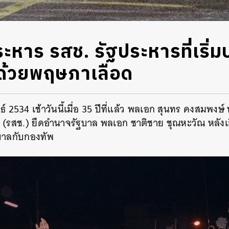
ระหาร รสช. รัฐประหารที่เริ่ม
ด้วยพฤษภาเลือด
ันธ์ 2534 เช้าวันนี้เมื่อ 35 ปีที่แล้ว พลเอก สุนทร คงสมพ
ิ (รสช.) ยึดอำนาจรัฐบาล พลเอก ชาติชาย ชุณหะวัณ หลังเ
ฐบาลกับกองทัพ