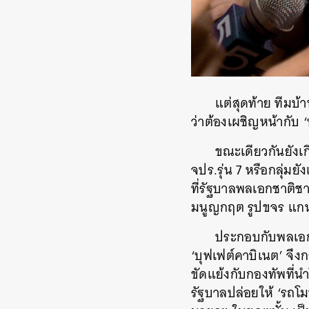
แต่สุดท้าย ทีมบ
ว่าต้องเผชิญหน้ากับ ‘
ขณะเดียวกันยังเก
จปร.รุ่น 7 หรือกลุ่ม
ที่รัฐบาลพลเอกชาติช
มนูญกฤต รูปขจร แกน
ประกอบกับพลเอกช
‘บุฟเฟต์คาบิเนต’ จ
ขัดแย้งกับกองทัพที่น
รัฐบาลปล่อยให้ ‘รถโม