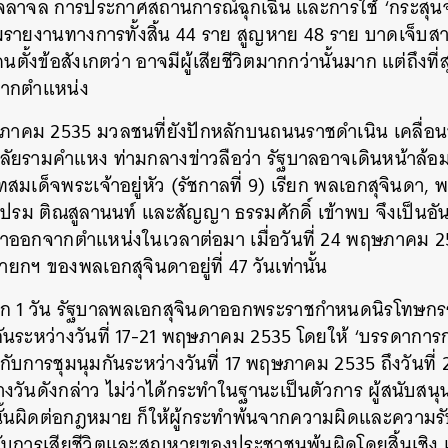
จลาจล การประกาศสถานการณ์ฉุกเฉิน และการใช้ ‘กระสุนจริง
ตตามรายงานทางการทั้งสิ้น 44 ราย สูญหาย 48 ราย บาดเจ็บส
ั้งข้อสังเกตว่า อาจมีผู้เสียชีวิตมากกว่านั้นมาก แต่ถึงที่สุด
จากตำแหน่ง
ฤษภาคม 2535 มวลชนที่ยังปักหลักบนถนนราชดำเนิน เคลื่อ
าลัยรามคำแหง ท่ามกลางข่าวลือว่า รัฐบาลอาจเดินหน้าล้อม
สมเด็จพระเจ้าอยู่หัว (รัชกาลที่ 9) เรียก พลเอกสุจินดา, 
ปรม ติณสูลานนท์ และสัญญา ธรรมศักดิ์ เข้าพบ จึงเป็นอัน
าออกจากตำแหน่งในเวลาต่อมา เมื่อวันที่ 24 พฤษภาคม 2
ฯ ของพลเอกสุจินดาอยู่ที่ 47 วันเท่านั้น
ออก 1 วัน รัฐบาลพลเอกสุจินดาออกพระราชกำหนดนิรโทษกร
กันระหว่างวันที่ 17-21 พฤษภาคม 2535 โดยให้ ‘บรรดาการกร
่องกับการชุมนุมกันระหว่างวันที่ 17 พฤษภาคม 2535 ถึงวันท
ันดังกล่าว ไม่ว่าได้กระทำในฐานะเป็นตัวการ ผู้สนับสนุน ผ
ั้นผิดต่อกฎหมาย ก็ให้ผู้กระทำพ้นจากความผิดและความรับ
้องกับการเสียชีวิตและสูญหายของประชาชนพ้นผิดโดยสิ้นเชิง แ
นหา