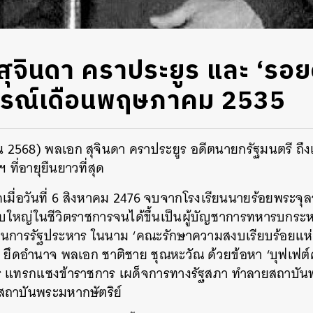
ุจินดา คราประยูร และ ‘รอยด
การณ์เดือนพฤษภาคม 2535
ายน 2568) พลเอก สุจินดา คราประยูร อดีตนายกรัฐมนตรี ถึ
 ที่อายุยืนยาวที่สุด
เมื่อวันที่ 6 สิงหาคม 2476 จบจากโรงเรียนนายร้อยพระจุ
เติบใหญ่ในชีวิตราชการจนได้ขึ้นเป็นผู้บัญชาการทหารบกระ
นการรัฐประหาร ในนาม ‘คณะรักษาความสงบเรียบร้อยแห่งชา
34 ยึดอำนาจ พลเอก ชาติชาย ชุณหะวัณ ด้วยข้อหา ‘บุฟเฟต์ค
าร แทรกแซงข้าราชการ เผด็จการทางรัฐสภา ทำลายสถาบันท
ับสถาบันพระมหากษัตริย์