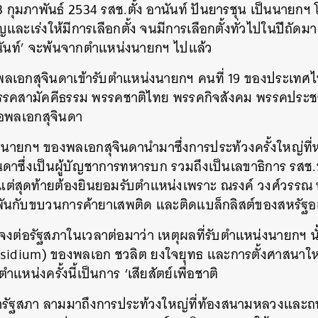
 กุมภาพันธ์ 2534 รสช.ตั้ง อานันท์ ปันยารชุน เป็นนายกฯ
ญและเร่งให้มีการเลือกตั้ง จนมีการเลือกตั้งทั่วไปในปีถัด
อานันท์’ จะพ้นจากตำแหน่งนายกฯ ไปแล้ว
พลเอกสุจินดาเข้ารับตำแหน่งนายกฯ คนที่ 19 ของประเทศ
รรคสามัคคีธรรม พรรคชาติไทย พรรคกิจสังคม พรรคประ
่อพลเอกสุจินดา
ายกฯ ของพลเอกสุจินดานำมาซึ่งการประท้วงครั้งใหญ่ที่หน
ินดาซึ่งเป็นผู้บัญชาการทหารบก รวมถึงเป็นเลขาธิการ รสช.
ต่สุดท้ายต้องยินยอมรับตำแหน่งเพราะ ณรงค์ วงศ์วรรณ 
ัวพันกับขบวนการค้ายาเสพติด และติดแบล็กลิสต์ของสหรัฐอ
จงต่อรัฐสภาในเวลาต่อมาว่า เหตุผลที่รับตำแหน่งนายกฯ นั้
residium) ของพลเอก ชวลิต ยงใจยุทธ และการตั้งศาสนาใ
แหน่งครั้งนี้เป็นการ ‘เสียสัตย์เพื่อชาติ
้ารัฐสภา ลามมาถึงการประท้วงใหญ่ที่ท้องสนามหลวงและถน