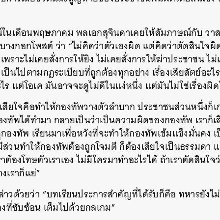
SHARE
TWEET
LINE
EMAIL
ณ์ในเดือนพฤษภาคม พลเอกสุจินดาเคยให้สัมภาษณ์กับ วาส
างกอกโพสต์ ว่า “ไม่คิดว่าตัวเองผิด แต่คิดว่าตัดสินใจผิด
พราะไม่เคยสั่งการให้ยิง ไม่เคยสั่งการให้ฆ่าประชาชน ไม่เ
็นไปตามกฎระเบียบที่ถูกต้องทุกอย่าง เรื่องเสียสัตย์อะไรที่ว
แต่โอเค มันอาจจะดูไม่ดีในแง่หนึ่ง แต่มันไม่ใช่เรื่องผิด
ี่เสียใจคือทำให้กองทัพวางตัวลำบาก ประชาชนส่วนหนึ่งก็เ
กองทัพได้ทำมา กลายเป็นว่าเป็นความผิดของกองทัพ เราก็เส
ชูกองทัพ เรียนมาเพื่อหวังที่จะทำให้กองทัพเข้มแข็งมั่นคง เป็
ีส่วนทำให้กองทัพต้องถูกโจมตี ก็ต้องเสียใจเป็นธรรมดา 
ต้องโทษตัวเราเอง ไม่มีใครมาทำอะไรได้ ถ้าเราตัดสินใจว่
งเราก็แย่”
่าวด้วยว่า “บทเรียนประการสำคัญที่ได้รับก็คือ ทหารยังไม่ล
องที่ซับซ้อน เต็มไปด้วยกลเกม”