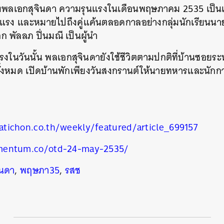
พลเอกสุจินดา ความรุนแรงในเดือนพฤษภาคม 2535 เป็นเรื่อ
นแรง และหมายไปถึงคู่แค้นตลอดกาลอย่างกลุ่มนักเรียนนายร้อ
พัลลภ ปิ่นมณี เป็นผู้นำ
ในวันนั้น พลเอกสุจินดายังใช้ชีวิตตามปกติที่บ้านซอยระน
งหมด เปิดบ้านพักเพียงวันสงกรานต์ให้นายทหารและนักการ
tichon.co.th/weekly/featured/article_699157
mentum.co/otd-24-may-2535/
ินดา
,
พฤษภา35
,
รสช