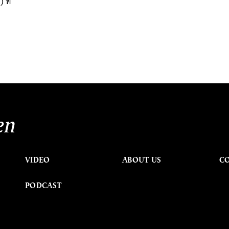
 ที่
en
VIDEO
ABOUT US
C
PODCAST