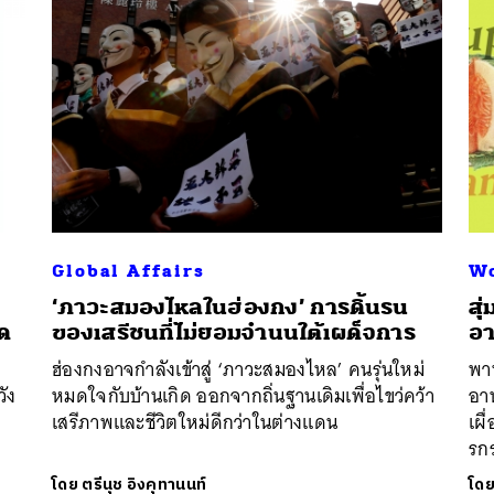
Global Affairs
Wo
‘ภาวะสมองไหลในฮ่องกง’ การดิ้นรน
สุ
ุด
ของเสรีชนที่ไม่ยอมจำนนใต้เผด็จการ
อา
ฮ่องกงอาจกำลังเข้าสู่ ‘ภาวะสมองไหล’ คนรุ่นใหม่
พา
ัง
หมดใจกับบ้านเกิด ออกจากถิ่นฐานเดิมเพื่อไขว่คว้า
อาห
เสรีภาพและชีวิตใหม่ดีกว่าในต่างแดน
เผื
รกร
โดย
ตรีนุช อิงคุทานนท์
โด