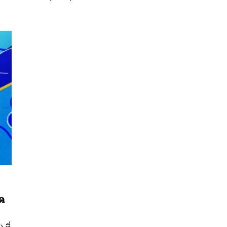
นหา
SHARE
TWEET
LINE
EMAIL
ด