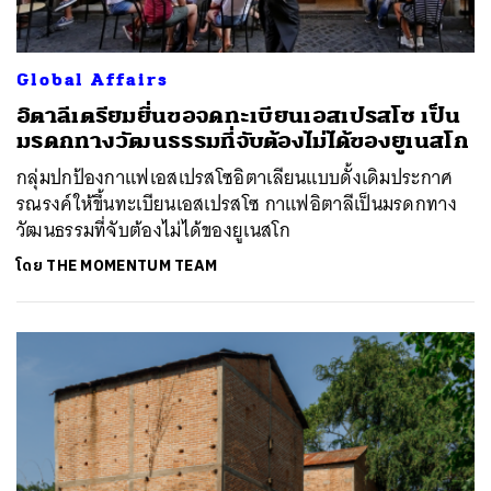
Global Affairs
อิตาลีเตรียมยื่นขอจดทะเบียนเอสเปรสโซ เป็น
มรดกทางวัฒนธรรมที่จับต้องไม่ได้ของยูเนสโก
กลุ่มปกป้องกาแฟเอสเปรสโซอิตาเลียนแบบดั้งเดิมประกาศ
รณรงค์ให้ขึ้นทะเบียนเอสเปรสโซ กาแฟอิตาลีเป็นมรดกทาง
วัฒนธรรมที่จับต้องไม่ได้ของยูเนสโก
โดย
THE MOMENTUM TEAM