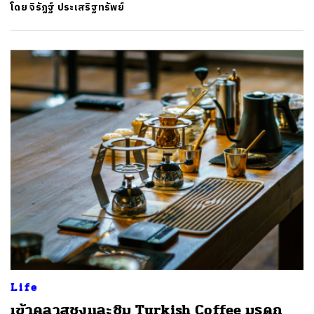
โดย
จิรัฏฐ์​ ประเสริฐทรัพย์
Life
เข้าคลาสชงและชิม Turkish Coffee มรดก