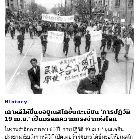
History
เกาหลีใต้ยื่นขอยูเนสโกขึ้นทะเบียน ‘การปฏิวัติ
19 เม.ย.’ เป็นมรดกความทรงจำแห่งโลก
ในงานรำลึกครบรอบ 60 ปี 'การปฏิวัติ 19 เม.ย.' มุนแจอิน
ประธานาธิบดีเกาหลีใต้ เปิดเผยว่า รัฐบาลได้ยื่นขอให้ยูเนสโก