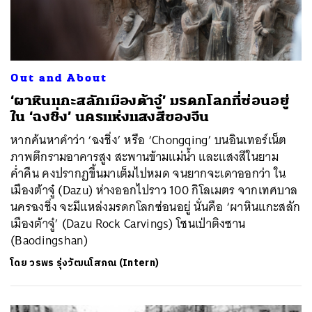
Out and About
‘ผาหินแกะสลักเมืองต้าจู๋’ มรดกโลกที่ซ่อนอยู่
ใน ‘ฉงชิ่ง’ นครแห่งแสงสีของจีน
หากค้นหาคำว่า ‘ฉงชิ่ง’ หรือ ‘Chongqing’ บนอินเทอร์เน็ต
ภาพตึกรามอาคารสูง สะพานข้ามแม่น้ำ และแสงสีในยาม
ค่ำคืน คงปรากฏขึ้นมาเต็มไปหมด จนยากจะเดาออกว่า ใน
เมืองต้าจู๋ (Dazu) ห่างออกไปราว 100 กิโลเมตร จากเทศบาล
นครฉงชิ่ง จะมีแหล่งมรดกโลกซ่อนอยู่ นั่นคือ ‘ผาหินแกะสลัก
เมืองต้าจู๋’ (Dazu Rock Carvings) โซนเป่าติงซาน
(Baodingshan)
โดย
วรพร รุ่งวัฒนโสภณ (Intern)