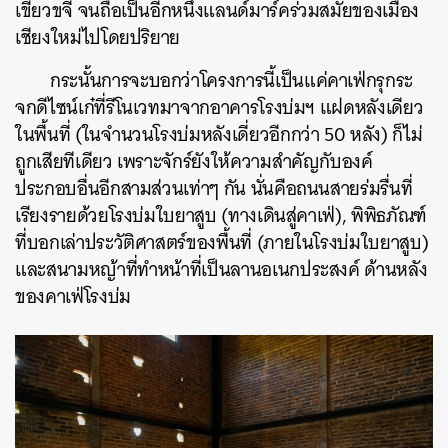
เขียวขจี จนถือเป็นอีกหนึ่งแลนด์มาร์คร่วมสมัยของเมือง
เชียงใหม่ไปโดยปริยาย
กระนั้นการจะบอกว่าโครงการนี้เป็นแค่คาเฟ่กรุกระ
จกดีไซน์เก๋ที่รีโนเวทมาจากอาคารโรงบ่มฯ แฝดหลังเดียว
ในพื้นที่ (ในจำนวนโรงบ่มหลังเดี่ยวอีกกว่า 50 หลัง) ก็ไม่
ถูกเสียทีเดียว เพราะจักร์ยังให้ความสำคัญกับองค์
ประกอบอื่นอีกสามส่วนเท่าๆ กัน นั่นคือถนนสายร่มรื่นที่
เรียงรายด้วยโรงบ่มใบยาสูบ (ทางเดินสู่คาเฟ่), พิพิธภัณฑ์
ที่บอกเล่าประวัติศาสตร์ของพื้นที่ (ภายในโรงบ่มใบยาสูบ)
และสนามหญ้าที่ทำหน้าที่เป็นลานอเนกประสงค์ ด้านหลัง
ของคาเฟ่โรงบ่ม