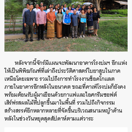
หลังจากนี้จักร์มีแผนจะพัฒนาอาคารโรงบ่มฯ อีกแห่ง
ให้เป็นพิพิธภัณฑ์ที่เล่าถึงประวัติศาสตร์ใบยาสูบในภาค
เหนือโดยเฉพาะ รวมไปถึงการทำโรงงานช็อคโกแลต
ภายในอาคารอีกหลังในอนาคต ขณะที่คาเฟ่โรงบ่มก็ยังคง
พร้อมต้อนรับผู้มาเยือนด้วยกาแฟและไอศกรีมซอฟต์
เสิร์ฟรสผลไม้ที่ปลูกขึ้นมาในพื้นที่ รวมไปถึงกิจกรรม
สร้างสรรค์อีกหลากหลายที่จัดขึ้นบริเวณสนามหญ้าด้าน
หลังในช่วงวันหยุดสุดสัปดาห์ตามแต่วาระ