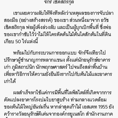
จักร์ เชิดสถิรกุล
เขาเผยความลับให้ฟังทีหลังว่าเหตุผลของการจับปลา
สองมือ (อย่างสร้างสรรค์) ของเขา ส่วนหนึ่งมาจาก ธวัช
เชิดสถิรกุล พ่อผู้เพิ่งล่วงลับ และเป็นผู้บุกเบิกพื้นที่ ซึ่งพ่อ
ของเขากำชับไว้ว่าไม่ให้ใครตัดต้นไม้ต้นใดสักต้นในที่ดิน
เกือบ 50 ไร่แห่งนี้
พร้อมไปกับกระบวนการออกแบบ จักร์จึงเทียวไป
ปรึกษาผู้ชำนาญการหลากแขนง ตั้งแต่นักอนุรักษ์อาคาร
เก่า ภูมิสถาปนิก นักพฤกษศาสตร์ ไปจนถึงสล่าพื้นบ้าน
เพื่อหาวิธีการให้ความยั่งยืนฝังรากไปกับต้นไม้และอาคาร
เก่าได้
ผลสำเร็จหาใช้แค่การมีพื้นที่ไลฟ์สไตล์ที่เกิดจากการ
ดัดแปลงอาคารโรงบ่มใบยาสูบร้าง ท่ามกลางแวดล้อม
ของต้นไม้ใหญ่อันร่มรื่น หากล่าสุดเก๊าไม้ เอสเตท 1955 ยัง
คว้ารางวัลอนุรักษ์ดีเด่นจากองค์กรยูเนสโก สำนักงานภาค