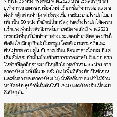
จำนวน 35 หลัง กระทั่งปี พ.ศ.2529 ธวัช เชิดสถิรกุล นัก
ธุรกิจการเกษตรชาวเชียงใหม่ เข้ามาซื้อกิจการต่อ และก่อ
ตั้งห้างหุ้นส่วนจำกัด ฟาร์มทุ่งเสี้ยว ขยับขยายโรงบ่มใบยา
เพิ่มเป็น 50 หลัง ทั้งยังเปลี่ยนวัสดุก่อสร้างโรงบ่มให้คงทน
แข็งแรงเพื่อประสิทธิภาพในการผลิต จนถึงปี พ.ศ.2538
ภายหลังที่บุหรี่นำเข้าจากต่างประเทศเข้ามาตีตลาด ธวัชก็
ตัดสินใจเลิกธุรกิจบ่มใบยาสูบ โดยหันมาเพาะครั่งและ
ต้นไม้ขาย ควบคู่ไปกับการปรับเปลี่ยนอาคารโรงบ่ม ที่แต่
เดิมตั้งใจจะทำเป็นบ้านพักตากอากาศสำหรับรับแขก หาก
ในท้ายที่สุดก็กลายมาเป็นบูติกโฮเทลจำนวน 36 ห้อง จาก
อาคารโรงบ่มทั้งสิ้น 18 หลัง (แบ่งพื้นที่ห้องพักเป็นชั้นบน
และชั้นล่างของอาคารโรงบ่ม) นั่นคือที่มาของ เก๊าไม้ล้าน
นา รีสอร์ท ธุรกิจที่เริ่มต้นในปี 2540 และยังคงสืบเนื่องมา
ถึงปัจจุบัน