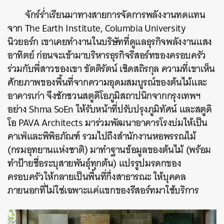
จักร์ร่ำเรียนมาทางสายการจัดการพลังงานทดแทน
จาก The Earth Institute, Columbia University
นิวยอร์ก เขาเคยทำงานในบริษัทที่ดูแลธุรกิจพลังงานแสง
อาทิตย์ ก่อนจะเข้ามาบริหารธุรกิจรีสอร์ทของครอบครัว
ร่วมกับพี่สาวของเขา ขัตติรัตน์ เชิดสถิรกุล ความที่เขาเห็น
ศักยภาพของพื้นที่จากความอุดมสมบูรณ์ของต้นไม้และ
อาคารเก่า จึงชักชวนสตูดิโอภูมิสถาปนิกจากกรุงเทพฯ
อย่าง Shma SoEn ให้รับหน้าที่ปรับปรุงภูมิทัศน์ และสตูดิ
โอ PAVA Architects มาร่วมพัฒนาอาคารโรงบ่มให้เป็น
ค้นหา
คาเฟ่และพิพิธภัณฑ์ รวมไปถึงสำนักงานหอพรรณไม้
SHARE
TWEET
LINE
EMAIL
(กรมอุทยานแห่งชาติ) มาทำฐานข้อมูลของต้นไม้ (พร้อม
ทำป้ายชื่อระบุสายพันธุ์ทุกต้น) แปรรูปมรดกของ
ครอบครัวให้กลายเป็นพื้นที่กึ่งสาธารณะ ให้บุคคล
ภายนอกที่ไม่ใช่เฉพาะแค่แขกของรีสอร์ทมาใช้บริการ