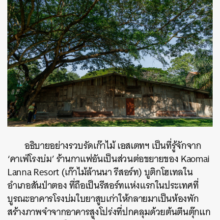
อธิบายอย่างรวบรัดเก๊าไม้ เอสเตทฯ เป็นที่รู้จักจาก
‘คาเฟ่โรงบ่ม’ ร้านกาแฟอันเป็นส่วนต่อขยายของ Kaomai
Lanna Resort (เก๊าไม้ล้านนา รีสอร์ท) บูติกโฮเทลใน
อำเภอสันป่าตอง ที่ถือเป็นรีสอร์ทแห่งแรกในประเทศที่
บูรณะอาคารโรงบ่มใบยาสูบเก่าให้กลายมาเป็นห้องพัก
สร้างภาพจำจากอาคารสูงโปร่งที่ปกคลุมด้วยต้นตีนตุ๊กแก