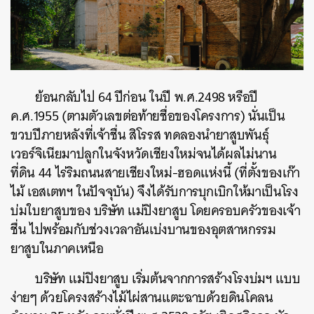
ย้อนกลับไป 64 ปีก่อน ในปี พ.ศ.2498 หรือปี
ค.ศ.1955 (ตามตัวเลขต่อท้ายชื่อของโครงการ) นั่นเป็น
ขวบปีภายหลังที่เจ้าชื่น สิโรรส ทดลองนำยาสูบพันธุ์
เวอร์จิเนียมาปลูกในจังหวัดเชียงใหม่จนได้ผลไม่นาน
ที่ดิน 44 ไร่ริมถนนสายเชียงใหม่-ฮอดแห่งนี้ (ที่ตั้งของเก๊า
ไม้ เอสเตทฯ ในปัจจุบัน) จึงได้รับการบุกเบิกให้มาเป็นโรง
บ่มใบยาสูบของ บริษัท แม่ปิงยาสูบ โดยครอบครัวของเจ้า
ชื่น ไปพร้อมกับช่วงเวลาอันเบ่งบานของอุตสาหกรรม
ยาสูบในภาคเหนือ
บริษัท แม่ปิงยาสูบ เริ่มต้นจากการสร้างโรงบ่มฯ แบบ
ง่ายๆ ด้วยโครงสร้างไม้ไผ่สานแตะฉาบด้วยดินโคลน