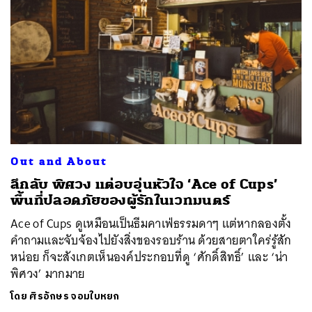
Out and About
ลึกลับ พิศวง แต่อบอุ่นหัวใจ ‘Ace of Cups’
พื้นที่ปลอดภัยของผู้รักในเวทมนตร์
Ace of Cups ดูเหมือนเป็นธีมคาเฟ่ธรรมดาๆ แต่หากลองตั้ง
คำถามและจับจ้องไปยังสิ่งของรอบร้าน ด้วยสายตาใคร่รู้สัก
หน่อย ก็จะสังเกตเห็นองค์ประกอบที่ดู ‘ศักดิ์สิทธิ์’ และ ‘น่า
พิศวง’ มากมาย
โดย
ศิรอักษร จอมใบหยก