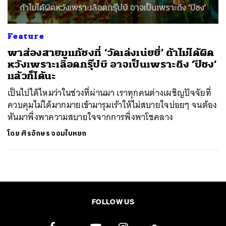
Feature
พาส่องสายมูแก้ชงที่ ‘วัดเล่งเน่ยยี่’ ถ้าไม่ได้ผิด
หวังเพราะเลือดกรุ๊ปบี อาจเป็นเพราะถึง ‘ปีชง’
แล้วก็ได้นะ
เป็นไปได้ไหมว่าในช่วงที่ผ่านมา เราทุกคนต่างเผชิญปัจจัยที่
ควบคุมไม่ได้มากมายเข้ามารุมเร้าให้ไม่สบายใจบ่อยๆ จนต้อง
หันมาพึ่งพาความสบายใจจากการพึ่งพาโชคลาง
โดย
ศิรอักษร จอมใบหยก
FOLLOW US