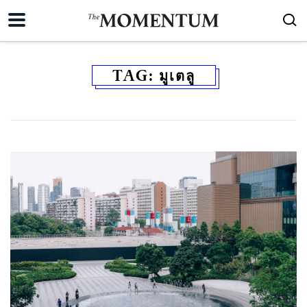
TAG:
มูเตลู