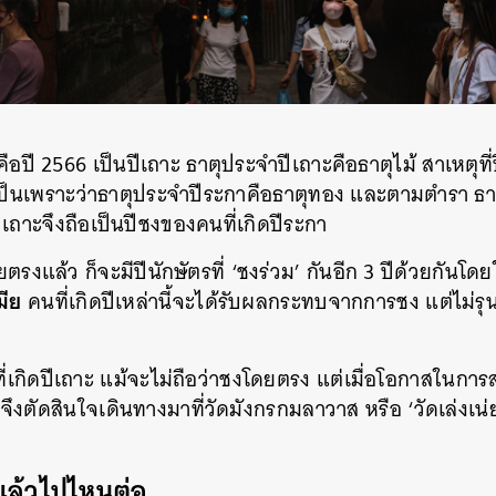
ือปี 2566 เป็นปีเถาะ ธาตุประจำปีเถาะคือธาตุไม้ สาเหตุที่ป
ป็นเพราะว่าธาตุประจำปีระกาคือธาตุทอง และตามตำรา ธาต
 ปีเถาะจึงถือเป็นปีชงของคนที่เกิดปีระกา
รงแล้ว ก็จะมีปีนักษัตรที่ ‘ชงร่วม’ กันอีก 3 ปีด้วยกันโดยใ
มีย
คนที่เกิดปีเหล่านี้จะได้รับผลกระทบจากการชง แต่ไม่รุน
นที่เกิดปีเถาะ แม้จะไม่ถือว่าชงโดยตรง แต่เมื่อโอกาสในกา
 จึงตัดสินใจเดินทางมาที่วัดมังกรกมลาวาส หรือ ‘วัดเล่งเน่ยย
งแล้วไปไหนต่อ
นหา