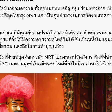
SHARE
TWEET
LINE
EMAIL
รือวัดมังกรกมลาวาส ตั้งอยู่บนถนนเจริญกรุง ย่านเยาวราช เ
ื่อเสียงที่สุดในกรุงเทพฯ และเป็นศูนย์กลางในการจัดงานเท
เก่าแก่ที่มีคุณค่าทางประวัติศาสตร์แล้ว สถาปัตยกรรมภาย
ยแต้จิ๋วให้มีความสวยงามสไตล์จีนใต้ จึงเป็นหนึ่งในแลนด์
ปเที่ยวชม และถือโอกาสทำบุญแก้ชง
ัดที่ง่ายที่สุดคือการนั่ง MRT ไปลงสถานีวัดมังกร ทันทีที่อ่
 50 เมตร มนุษย์เงินเดือนจบใหม่ที่ยังไม่มีรถส่วนตัวใช้อย่า