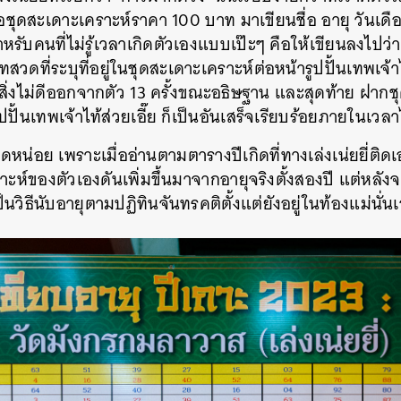
้อชุดสะเดาะเคราะห์ราคา 100 บาท มาเขียนชื่อ อายุ วันเด
ำหรับคนที่ไม่รู้เวลาเกิดตัวเองแบบเป๊ะๆ คือให้เขียนลงไปว
ที่ระบุที่อยู่ในชุดสะเดาะเคราะห์ต่อหน้ารูปปั้นเทพเจ้าไท
สิ่งไม่ดีออกจากตัว 13 ครั้งขณะอธิษฐาน และสุดท้าย ฝาก
ปปั้นเทพเจ้าไท้ส่วยเอี๊ย ก็เป็นอันเสร็จเรียบร้อยภายในเวลา
ิดหน่อย เพราะเมื่ออ่านตามตารางปีเกิดที่ทางเล่งเน่ยยี่ติดเอ
ะห์ของตัวเองดันเพิ่มขึ้นมาจากอายุจริงตั้งสองปี แต่หล
าเป็นวิธีนับอายุตามปฏิทินจันทรคติตั้งแต่ยังอยู่ในท้องแม่นั่น