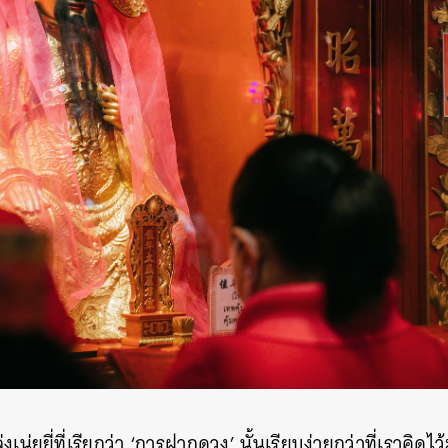
งเน่ยยี่ที่เรียกว่า ‘การฝากดวง’ นั้นเรียบง่ายกว่าที่เราคิดไว