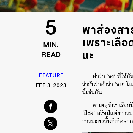
พาส่องสายมู
5
เพราะเลือด
MIN.
นะ
READ
FEATURE
คำว่า ‘ชง’ ที่ใช
ว่ากันว่าคำว่า ‘ชน’ 
FEB 3, 2023
นี้เช่นกัน
สาเหตุที่เราเรีย
‘ปีชง’ หรือปีแห่งการป
การปะทะนั้นก็เกิดจากก