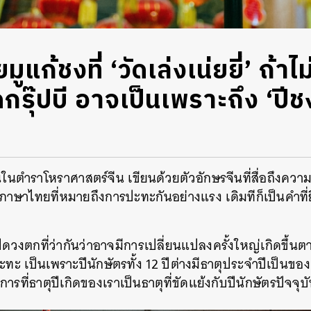
แก้ชงที่ ‘วัดเล่งเน่ยยี่’ ถ้าไม
กรุ๊ปบี อาจเป็นเพราะถึง ‘ปีชง
้กันในตำราโหราศาสตร์จีน เขียนด้วยตัวอักษรจีนที่สื่อถึงค
ในภาษาไทยที่หมายถึงการปะทะกันอย่างแรง เดิมทีก็เป็นคำ
กปีดวงตกที่ว่ากันว่าอาจมีการเปลี่ยนแปลงครั้งใหญ่เกิดขึ้น
ะทะ เป็นเพราะปีนักษัตรทั้ง 12 ปีต่างมีธาตุประจำปีเป็นของ
ารที่ธาตุปีเกิดของเราเป็นธาตุที่ขัดแย้งกับปีนักษัตรปัจจุบั