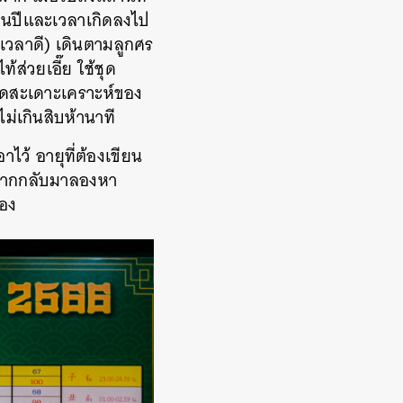
ือนปีและเวลาเกิดลงไป
่าเวลาดี) เดินตามลูกศร
้ส่วยเอี๊ย ใช้ชุด
ชุดสะเดาะเคราะห์ของ
ไม่เกินสิบห้านาที
าไว้ อายุที่ต้องเขียน
ังจากกลับมาลองหา
เอง