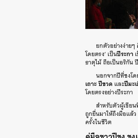
ยกตัวอย่างง่ายๆ ค
ปีระกา
โดยตรง’ เป็น
เ
ธาตุไม้ ถือเป็นอริกัน
นอกจากปีที่ชงโดยต
เถาะ
ปีชวด
ปีมะเ
และ
โดยตรงอย่างปีระกา
สำหรับตัวผู้เขีย
ถูกยื่นมาให้ถึงมือแล้ว
ครั้งในชีวิต
คู่มือชาวปีชง ช
ค้