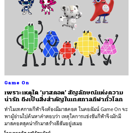
Game On
เพราะเหตุใด ‘มาสคอต’ สัญลักษณ์แห่งความ
น่ารัก ถึงเป็นสิ่งสำคัญในเทศกาลกีฬาทั่วโลก
ทำไมเทศกาลกีฬาจึงต้องมีมาสคอต ในคอลัมน์ Game On จะ
พาผู้อ่านไปค้นหาคำตอบว่า เหตุใดการแข่งขันกีฬาจึงมักมี
มาสคอตสุดน่ารักมาสร้างสีสันอยู่เสมอ