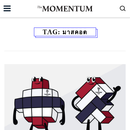
TAG:
มาสคอต