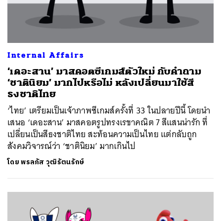
Internal Affairs
‘เดอะสาน’ มาสคอตซีเกมส์ตัวใหม่ กับคำถาม
‘ชาตินิยม’ มากไปหรือไม่ หลังเปลี่ยนมาใช้สี
ธงชาติไทย
‘ไทย’ เตรียมเป็นเจ้าภาพซีเกมส์ครั้งที่ 33 ในปลายปีนี้ โดยนำ
เสนอ ‘เดอะสาน’ มาสคอตรูปทรงเรขาคณิต 7 สีแสนน่ารัก ที่
เปลี่ยนเป็นสีธงชาติไทย สะท้อนความเป็นไทย แต่กลับถูก
สังคมวิจารณ์ว่า ‘ชาตินิยม’ มากเกินไป
โดย
พรลภัส วุฒิรัตนรักษ์
ค้นหา
SHARE
TWEET
LINE
EMAIL