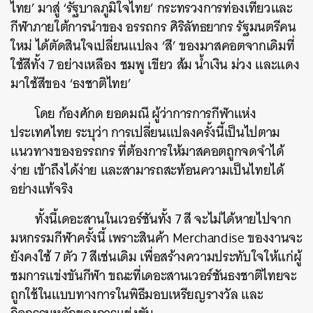
ไทย’ มาสู่ ‘รัฐบาลภูมิใจไทย’ กระทรวงการท่องเที่ยวและ
กีฬาภายใต้การนำของ อรรถกร ศิริลัทธยากร รัฐมนตรีคน
ใหม่ ได้ตัดสินใจเปลี่ยนแปลง ‘สี’ ของมาสคอตจากเดิมที่
ใช้สีทั้ง 7 อย่างเหลือง ชมพู เขียว ส้ม น้ำเงิน ม่วง และแดง
มาใช้สีของ ‘ธงชาติไทย’
โดย ก้องศักด ยอดมณี ผู้ว่าการการกีฬาแห่ง
ประเทศไทย ระบุว่า การเปลี่ยนแปลงครั้งนี้เป็นไปตาม
แนวทางของอรรถกร ที่ต้องการให้มาสคอตถูกจดจำได้
ง่าย เข้าถึงได้ง่าย และสามารถสะท้อนความเป็นไทยได้
อย่างแท้จริง
ทั้งนี้เดอะสานในเวอร์ชันทั้ง 7 สี จะไม่ได้หายไปจาก
มหกรรมกีฬาครั้งนี้ เพราะสินค้า Merchandise ของงานจะ
ค้นหา
ยังคงใช้ 7 ตัว 7 สีเช่นเดิม เพื่อสร้างความประทับใจให้แก่ผู้
SHARE
TWEET
LINE
EMAIL
ชมการแข่งขันกีฬา ขณะที่เดอะสานเวอร์ชันธงชาติไทยจะ
ถูกใช้ในแบบทางการในพิธีมอบเหรียญรางวัล และ