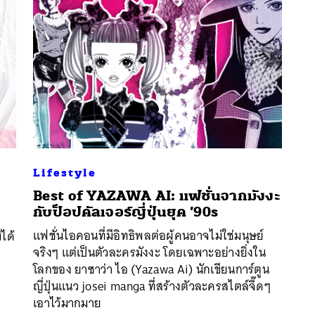
Lifestyle
Best of YAZAWA AI: แฟชั่นจากมังงะ
กับป็อปคัลเจอร์ญี่ปุ่นยุค ’90s
นหา
แฟชั่นไอคอนที่มีอิทธิพลต่อผู้คนอาจไม่ใช่มนุษย์
ได้
จริงๆ แต่เป็นตัวละครมังงะ โดยเฉพาะอย่างยิ่งใน
SHARE
TWEET
LINE
EMAIL
โลกของ ยาซาว่า ไอ (Yazawa Ai) นักเขียนการ์ตูน
ญี่ปุ่นแนว josei manga ที่สร้างตัวละครสไตล์จี๊ดๆ
เอาไว้มากมาย