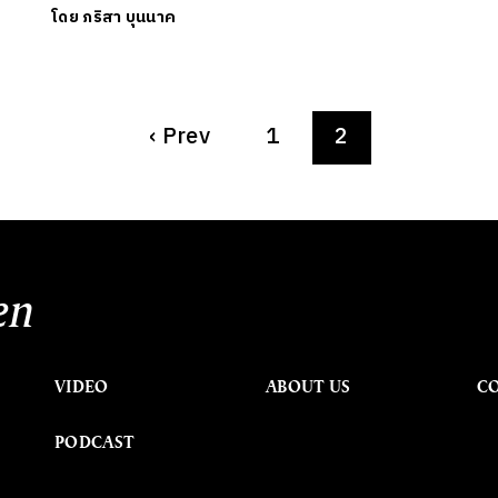
โดย
ภริสา บุนนาค
‹
Prev
1
2
en
VIDEO
ABOUT US
C
PODCAST