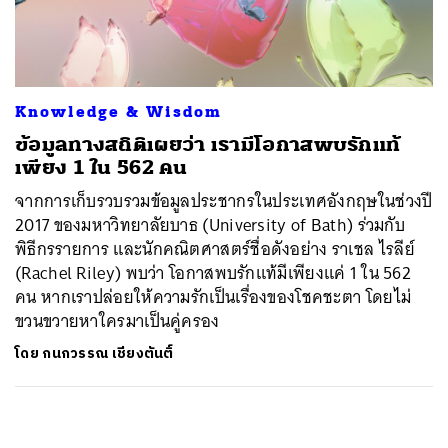
ค้นหา
SHARE
TWEET
LINE
EMAIL
Knowledge & Wisdom
ข้อมูลทางสถิติเผยว่า เรามีโอกาสพบรักแท้
เพียง 1 ใน 562 คน
จากการเก็บรวบรวมข้อมูลประชากรในประเทศอังกฤษในช่วงปี
2017 ของมหาวิทยาลัยบาธ (University of Bath) ร่วมกับ
พิธีกรรายการ และนักคณิตศาสตร์ชื่อดังอย่าง ราเชล ไรลีย์
(Rachel Riley) พบว่า โอกาสพบรักแท้มีเพียงแค่ 1 ใน 562
คน หากเราปล่อยให้ความรักเป็นเรื่องของโชคชะตา โดยไม่
ขวนขวายหาใครมาเป็นคู่ครอง
โดย
กนกวรรณ เชียงตันติ์