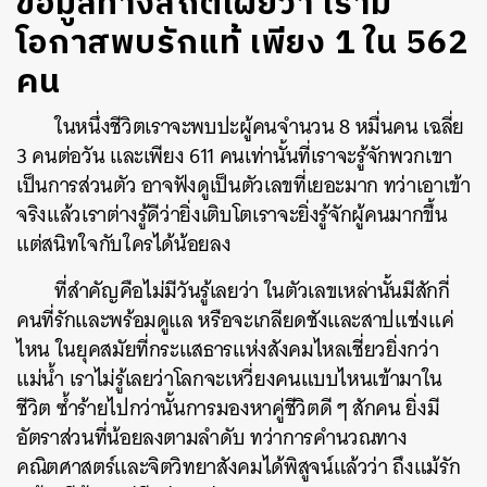
ข้อมูลทางสถิติเผยว่า เรามี
โอกาสพบรักแท้ เพียง 1 ใน 562
คน
ในหนึ่งชีวิตเราจะพบปะผู้คนจำนวน 8 หมื่นคน เฉลี่ย
3 คนต่อวัน และเพียง 611 คนเท่านั้นที่เราจะรู้จักพวกเขา
เป็นการส่วนตัว อาจฟังดูเป็นตัวเลขที่เยอะมาก ทว่าเอาเข้า
จริงแล้วเราต่างรู้ดีว่ายิ่งเติบโตเราจะยิ่งรู้จักผู้คนมากขึ้น
แต่สนิทใจกับใครได้น้อยลง
ที่สำคัญคือไม่มีวันรู้เลยว่า ในตัวเลขเหล่านั้นมีสักกี่
คนที่รักและพร้อมดูแล หรือจะเกลียดชังและสาปแช่งแค่
ไหน ในยุคสมัยที่กระแสธารแห่งสังคมไหลเชี่ยวยิ่งกว่า
แม่น้ำ เราไม่รู้เลยว่าโลกจะเหวี่ยงคนแบบไหนเข้ามาใน
ชีวิต ซ้ำร้ายไปกว่านั้นการมองหาคู่ชีวิตดี ๆ สักคน ยิ่งมี
อัตราส่วนที่น้อยลงตามลำดับ ทว่าการคำนวณทาง
คณิตศาสตร์และจิตวิทยาสังคมได้พิสูจน์แล้วว่า ถึงแม้รัก