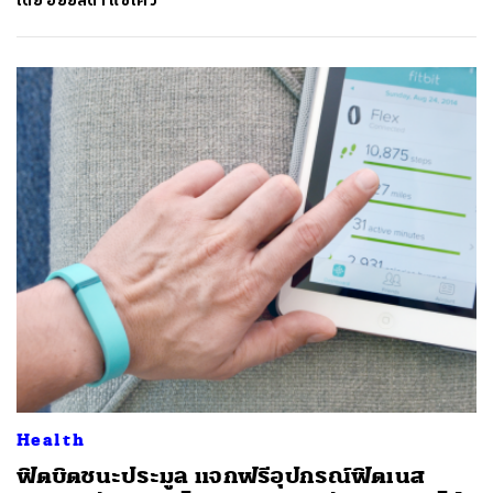
โดย
อัยย์ลดา แซ่โค้ว
Health
ฟิตบิตชนะประมูล แจกฟรีอุปกรณ์ฟิตเนส