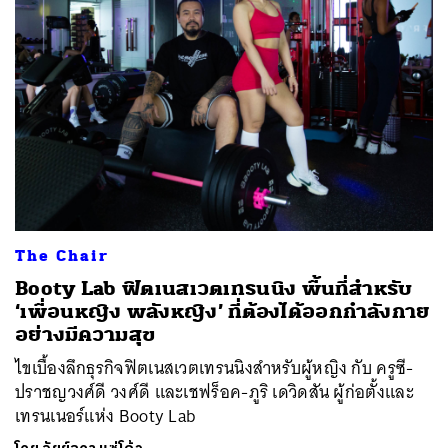
ค้นหา
SHARE
TWEET
LINE
EMAIL
The Chair
Booty Lab ฟิตเนสเวตเทรนนิง พื้นที่สำหรับ
‘เพื่อนหญิง พลังหญิง’ ที่ต้องได้ออกกำลังกาย
อย่างมีความสุข
ไขเบื้องลึกธุรกิจฟิตเนสเวตเทรนนิงสำหรับผู้หญิง กับ ครูซี-
ปราชญวงศ์ดี วงศ์ดี และเชฟร็อค-ภูริ เดวิดสัน ผู้ก่อตั้งและ
เทรนเนอร์แห่ง Booty Lab