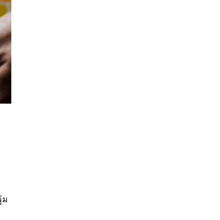
นหา
SHARE
TWEET
LINE
EMAIL
ุ่ม
ย