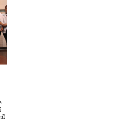
นหา
SHARE
TWEET
LINE
EMAIL
ค
่
รณี