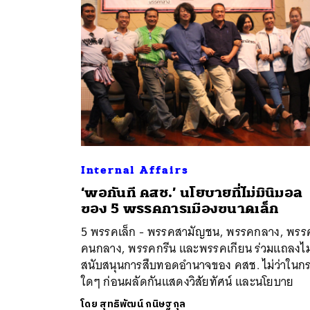
Internal Affairs
‘พอกันที คสช.’ นโยบายที่ไม่มินิมอล
ค้
ของ 5 พรรคการเมืองขนาดเล็ก
5 พรรคเล็ก - พรรคสามัญชน, พรรคกลาง, พรร
คนกลาง, พรรคกรีน และพรรคเกียน ร่วมแถลงไม
สนับสนุนการสืบทอดอำนาจของ คสช. ไม่ว่าในก
ใดๆ ก่อนผลัดกันแสดงวิสัยทัศน์ และนโยบาย
โดย
สุทธิพัฒน์ กนิษฐกุล