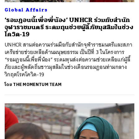
Global Affairs
‘รอมฎอนนี้เพื่อพี่น้อง’ UNHCR ร่วมกับสำนัก
จุฬาราชมนตรี ระดมทุนช่วยผู้ลี้ภัยมุสลิมในช่วง
โควิด-19
UNHCR สานต่อความร่วมมือกับสำนักจุฬาราชมนตรีและสภา
เครือข่ายช่วยเหลือด้านมนุษยธรรม เป็นปีที่ 3 ในโครงการ
“รอมฎอนนี้เพื่อพี่น้อง” ระดมทุนส่งต่อความช่วยเหลือแก่ผู้ลี้
ภัยและผู้พลัดถิ่นชาวมุสลิมในช่วงเดือนรอมฎอนท่ามกลาง
วิกฤตโรคโควิด-19
โดย
THE MOMENTUM TEAM
ค้นหา
SHARE
TWEET
LINE
EMAIL