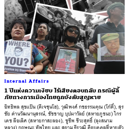
Internal Affairs
1 ปีแห่งความเงียบ ไร้เสียงตอบกลับ กรณีผู้ลี้
ภัยทางการเมืองไทยถูกบังคับสูญหาย
อิทธิพล สุขแป้น (ดีเจซุนโฮ), วุฒิพงศ์ กชธรรมคุณ (โก๋ตี๋), สุร
ชัย ด่านวัฒนานุสรณ์, ชัชชาญ บุปผาวัลย์ (สหายภูชนะ) ไกร
เดช ลือเลิศ (สหายกาสะลอง), ชูชีพ ชีวะสุทธิ์ (ลุงสนาม
หลวง) กฤษณะ ทัพไทย และ สยาม ธีรวุฒิ คือบุคคลที่หายตัว