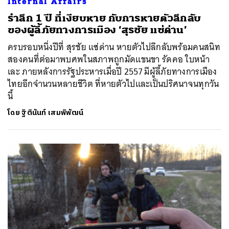
Internal Affairs
รำลึก 1 ปี ที่เงียบหาย กับการหายตัวลึกลับ
ของผู้ลี้ภัยทางการเมือง ‘สุรชัย แซ่ด่าน’
ครบรอบหนึ่งปีที่ สุรชัย แซ่ด่าน หายตัวไปลึกลับพร้อมคนสนิท
สองคนที่ต่อมาพบศพในสภาพถูกมัดแขนขา รัดคอ ใบหน้า
เละ ภายหลังการรัฐประหารเมื่อปี 2557 มีผู้ลี้ภัยทางการเมือง
ไทยอีกจำนวนหลายชีวิต ที่หายตัวไปและเป็นปริศนาจนทุกวัน
นี้
โดย
ฐิตินันท์ เสมพิพัฒน์