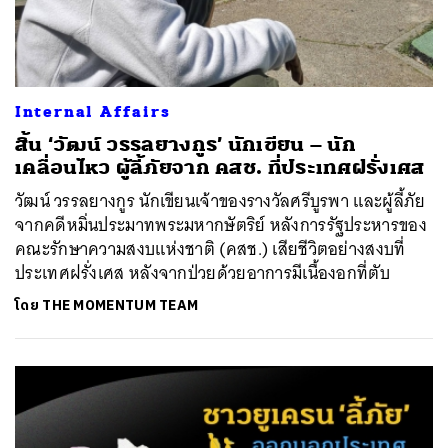
Internal Affairs
สิ้น ‘วัฒน์ วรรลยางกูร’ นักเขียน – นัก
เคลื่อนไหว ผู้ลี้ภัยจาก คสช. ที่ประเทศฝรั่งเศส
วัฒน์ วรรลยางกูร นักเขียนเจ้าของรางวัลศรีบูรพา และผู้ลี้ภัย
จากคดีหมิ่นประมาทพระมหากษัตริย์ หลังการรัฐประหารของ
คณะรักษาความสงบแห่งชาติ (คสช.) เสียชีวิตอย่างสงบที่
ประเทศฝรั่งเศส หลังจากป่วยด้วยอาการมีเนื้องอกที่ตับ
โดย
THE MOMENTUM TEAM