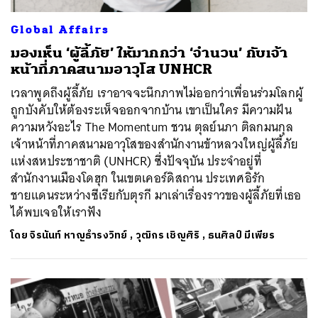
Global Affairs
มองเห็น ‘ผู้ลี้ภัย’ ให้มากกว่า ‘จำนวน’ กับเจ้า
หน้าที่ภาคสนามอาวุโส UNHCR
เวลาพูดถึงผู้ลี้ภัย เราอาจจะนึกภาพไม่ออกว่าเพื่อนร่วมโลกผู้
ถูกบังคับให้ต้องระเห็จออกจากบ้าน เขาเป็นใคร มีความฝัน
ความหวังอะไร The Momentum ชวน ตุลย์นภา ติลกมนกุล
เจ้าหน้าที่ภาคสนามอาวุโสของสำนักงานข้าหลวงใหญ่ผู้ลี้ภัย
แห่งสหประชาชาติ (UNHCR) ซึ่งปัจจุบัน ประจำอยู่ที่
สำนักงานเมืองโดฮุก ในเขตเคอร์ดิสถาน ประเทศอิรัก
ชายแดนระหว่างซีเรียกับตุรกี มาเล่าเรื่องราวของผู้ลี้ภัยที่เธอ
ได้พบเจอให้เราฟัง
โดย
จิรนันท์ หาญธำรงวิทย์
,
วุฒิกร เชิญศิริ
,
ธนศิลป์ มีเพียร