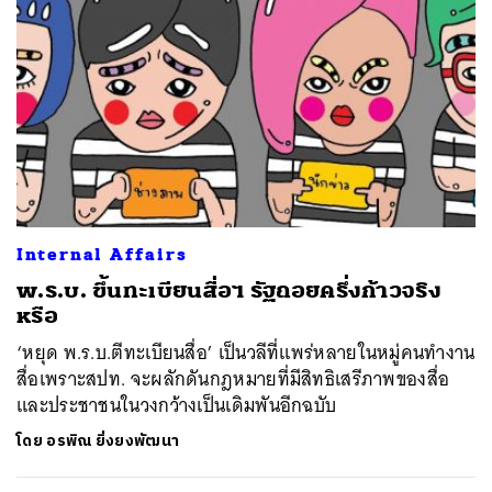
Internal Affairs
พ.ร.บ. ขึ้นทะเบียนสื่อฯ รัฐถอยครึ่งก้าวจริง
หรือ
‘หยุด พ.ร.บ.ตีทะเบียนสื่อ’ เป็นวลีที่แพร่หลายในหมู่คนทำงาน
สื่อเพราะสปท. จะผลักดันกฎหมายที่มีสิทธิเสรีภาพของสื่อ
และประชาชนในวงกว้างเป็นเดิมพันอีกฉบับ
โดย
อรพิณ ยิ่งยงพัฒนา