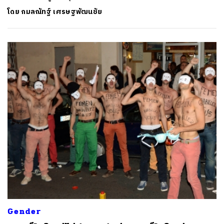
โดย
กมลณัทฐ์ เศรษฐพัฒนชัย
ค้นหา
SHARE
TWEET
LINE
EMAIL
Gender