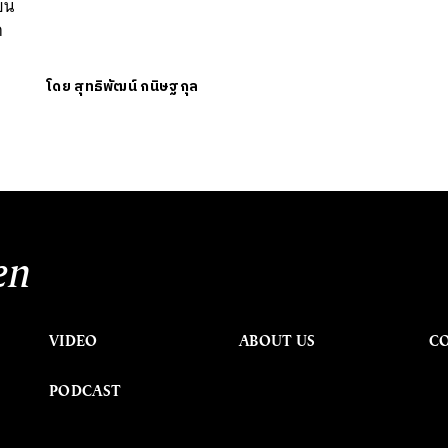
ยน
ก
โดย
สุทธิพัฒน์ กนิษฐกุล
en
VIDEO
ABOUT US
C
PODCAST