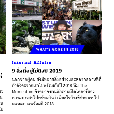
Internal Affairs
ม
9 สิ่งที่อยู่ไม่ถึงปี 2019
ี่
นอกจากผู้คน ยังมีหลายสิ่งอย่างและหลากสถานที่ที่
กำลังจะจากเราไปพร้อมกับปี 2018 ทีม The
นหา
ณะ
Momentum จึงอยากชวนนักอ่านเปิดไดอารี่ของ
SHARE
TWEET
LINE
EMAIL
าณ
ความทรงจำไปพร้อมกันว่า มีอะไรบ้างที่ร่ำลาเราไป
ใน
ตลอดกาลพร้อมปี 2018
ใน