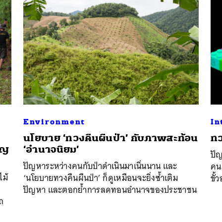
Environment
In
นโยบาย ‘ทวงคืนผืนป่า’ กับภาพสะท้อน
ทว
ัญ
‘อำนาจนิยม’
ปัญ
นหา
ปัญหาระหว่างคนกับป่าดำเนินมาเนิ่นนาน และ
คนผ
SHARE
TWEET
LINE
EMAIL
ไม้
‘นโยบายทวงคืนผืนป่า’ ก็ดูเหมือนจะยิ่งซ้ำเติม
ขั้
บ
ปัญหา และตอกย้ำการลดทอนอำนาจของประชาชน
ถ