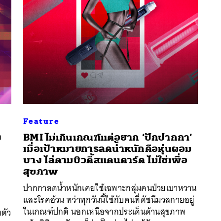
Feature
ง
BMI ไม่เกินเกณฑ์แต่อยาก ‘ปักปากกา’
เมื่อเป้าหมายการลดน้ำหนักคือหุ่นผอม
บาง ไล่ตามบิวตี้สแตนดาร์ด ไม่ใช่เพื่อ
นหา
สุขภาพ
SHARE
TWEET
LINE
EMAIL
ปากกาลดน้ำหนักเคยใช้เฉพาะกลุ่มคนป่วยเบาหวาน
และโรคอ้วน ทว่าทุกวันนี้ใช้กับคนที่ดัชนีมวลกายอยู่
ในเกณฑ์ปกติ นอกเหนือจากประเด็นด้านสุขภาพ
งตัว