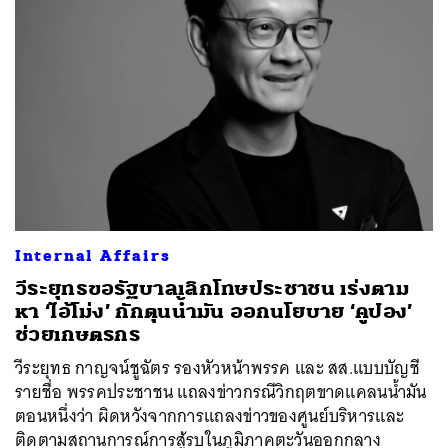
Internal Affairs
วีระยุทธขอรัฐบาลเลิกโทษประชาชน เร่งตาม
ค้นหา
หา ‘ไอ้โม่ง’ กักตุนน้ำมัน ออกนโยบาย ‘คูปอง’
SHARE
TWEET
LINE
EMAIL
ช่วยเกษตรกร
วีระยุทธ กาญจน์ชูฉัตร รองหัวหน้าพรรค และ สส.แบบบัญชี
รายชื่อ พรรคประชาชน แถลงข่าวกรณีวิกฤตขาดแคลนน้ำมัน
ตอนหนึ่งว่า ผิดหวังจากการแถลงข่าวของศูนย์บริหารและ
ติดตามสถานการณ์การสู้รบในภูมิภาคตะวันออกกลาง