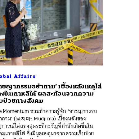
obal Affairs
าชญากรรมอย่าถาม’ เบื้องหลังเหตุไล่
งในเกาหลีใต้ ผลสะท้อนจากความ
็บป่วยทางสังคม
e Momentum ชวนทำความรู้จัก ‘อาชญากรรม
่าถาม’ (묻지마: Mudjima) เบื้องหลังของ
ุการณ์ไล่แทงสุดระทึกขวัญที่กำลังเกิดขึ้นใน
คมเกาหลีใต้ ซึ่งมีมูลเหตุมาจากความเจ็บป่วย