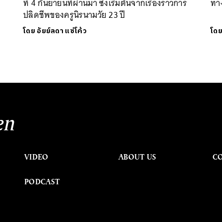
ที่ 4 กันยายนที่ผ่านมา ซึ่งเริ่มต้นจากเรื่องราวการ
ทาง
ปลิดชีพของครูนิรนามวัย 23 ปี
โดย
อัยย์ลดา แซ่โค้ว
โด
en
VIDEO
ABOUT US
C
PODCAST