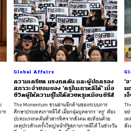
Global Affairs
Gl
ความเครียด แรงกดดัน และผู้ปกครอง
‘อ
สภาวะจำยอมของ ‘ครูในเกาหลีใต้’ เมื่อ
แท
’
ชีวิตผู้ให้ความรู้ไม่ได้สวยหรูเหมือนซีรีส์
เจ
นหา
i
The Momentum ชวนอ่านอีกด้านของระบบการ
Th
SHARE
TWEET
LINE
EMAIL
การ
ศึกษาประเทศเกาหลีใต้ เมื่อกลุ่มบุคลากร ‘ครู’ ต้อง
อย
ปะทะแรงกดดันทั่วสารทิศจากสังคม สะท้อนด้วย
เหต
เหตุประท้วงครั้งใหญ่หน้ารัฐสภาเกาหลีใต้ ในช่วงวัน
สัง