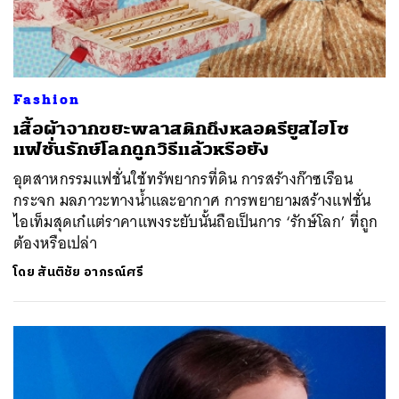
Fashion
เสื้อผ้าจากขยะพลาสติกถึงหลอดรียูสไฮโซ
แฟชั่นรักษ์โลกถูกวิธีแล้วหรือยัง
อุตสาหกรรมแฟชั่นใช้ทรัพยากรที่ดิน การสร้างก๊าซเรือน
กระจก มลภาวะทางน้ำและอากาศ การพยายามสร้างแฟชั่น
ไอเท็มสุดเก๋แต่ราคาแพงระยับนั้นถือเป็นการ ‘รักษ์โลก’ ที่ถูก
ต้องหรือเปล่า
โดย
สันติชัย อาภรณ์ศรี