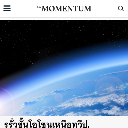
รูรั่วชั้นโอโซนเหนือทวีป