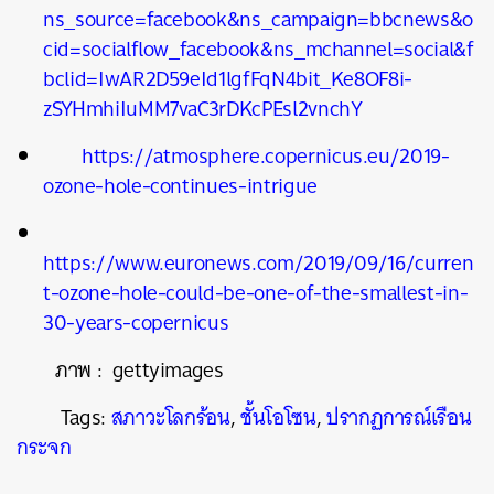
ns_source=facebook&ns_campaign=bbcnews&o
cid=socialflow_facebook&ns_mchannel=social&f
bclid=IwAR2D59eId1lgfFqN4bit_Ke8OF8i-
zSYHmhiIuMM7vaC3rDKcPEsl2vnchY
https://atmosphere.copernicus.eu/2019-
ozone-hole-continues-intrigue
https://www.euronews.com/2019/09/16/curren
t-ozone-hole-could-be-one-of-the-smallest-in-
30-years-copernicus
ภาพ
:
gettyimages
Tags:
สภาวะโลกร้อน
,
ชั้นโอโซน
,
ปรากฏการณ์เรือน
กระจก