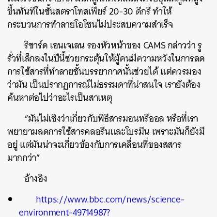
ขึ้นทันทีในชั้นสตราโทสเฟียร์
20-30
ดีกรี
ทำให้
กระบวนการทำลายโอโซนไม่ประสบความสำเร็จ
ริชาร์ด
เอนเจเลน
รองหัวหน้าของ
CAMS
กล่าวว่า
รู
รั่วที่เล็กลงในปีนี้ช่วยกระตุ้นให้ผู้คนมีความหวังในการลด
ค้นหา
การใช้สารที่ทำลายชั้นบรรยากาศนั้นช่วยได้
แต่ควรมอง
SHARE
TWEET
LINE
EMAIL
ว่ามัน
เป็นปรากฏการณ์ไม่ธรรมดาที่น่าสนใจ
เรายังต้อง
ค้นหาต่อไปว่าอะไรเป็นสาเหตุ
“
มันไม่เชิงว่าเกี่ยวกับพิธีสารมอนทรีออล
หรือ
ที่เรา
พยายามลดการใช้สารคลอรีนและโบรมีน
เพราะมันก็ยังมี
อยู่
แต่มันน่าจะเกี่ยวข้องกับการเคลื่อนที่ของสสาร
มากกว่า
”
อ้างอิง
https://www.bbc.com/news/science-
environment-49714987?