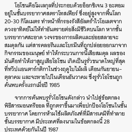
โอโซนคือโมเลกุลที่ประกอบด้วยอ็อกซิเจน
3
อะตอม
อยู่ในชั้นบรรยากาศสตราโทสเฟียร์
ซึ่งอยู่สูงจากพื้นโลก
20-30
กิโลเมตร
ทำหน้าที่กรองรังสีอัลตร้าไวโอเลตจาก
ดวงอาทิตย์ไม่ให้ทำอันตรายต่อสิ่งมีชีวิตบนโลก
หากชั้น
บรรยากาศสะอาด
วงจรของการผลิตและย่อยสลายจะ
สมดุลกัน
แต่สารคลอรีนและโบรมีนที่ถูกปล่อยออกมาจาก
กิจกรรมของมนุษย์
ทำให้กระบวนการนี้เสียสมดุล
ผลของ
มันคือทำให้เราสูญเสียโอโซน
เกิดเป็นรูรั่วขนาดใหญ่ที่สุด
ที่ทวีปแอนตาร์กติกาในช่วงฤดูใบไม้ผลิ
เดือนกันยายน
–
ตุลาคม
และจะหายไปในเดือนธันวาคม
ซึ่งรูรั่วโอโซนถูก
ค้นพบครั้งแรกเมื่อปี
1985
จากการค้นพบรูรั่วโอโซนดังกล่าว
นำไปสู่ข้อตกลง
พิธีสารมอนทรีออล
ที่ถูกตราขึ้นมาเพื่อปกป้องโอโซนในชั้น
บรรยากาศ
โดยการห้ามใช้ผลิตภัณฑ์ที่มีสารเคมีที่ทำลาย
ชั้นบรรยากาศ
มีประเทศที่ลงนามในข้อตกลงนี้
28
ประเทศด้วยกันในปี
1987