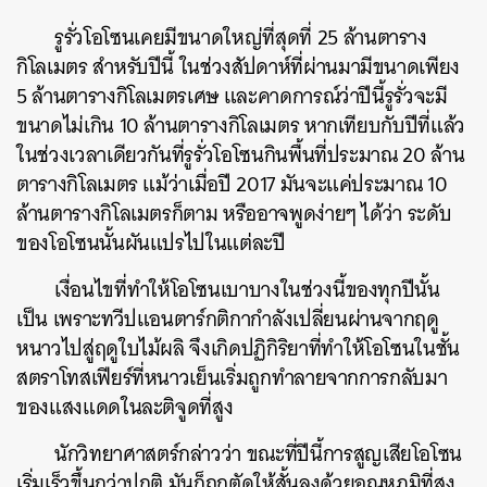
รูรั่วโอโซนเคยมีขนาดใหญ่ที่สุดที่
25
ล้านตาราง
กิโลเมตร
สำหรับปีนี้
ในช่วงสัปดาห์ที่ผ่านมามีขนาดเพียง
5
ล้านตารางกิโลเมตรเศษ
และคาดการณ์ว่าปีนี้รูรั่วจะมี
ขนาดไม่เกิน
10
ล้านตารางกิโลเมตร
หากเทียบกับปีที่แล้ว
ในช่วงเวลาเดียวกันที่รูรั่วโอโซนกินพื้นที่ประมาณ
20
ล้าน
ตารางกิโลเมตร
แม้ว่าเมื่อปี
2017
มันจะแค่ประมาณ
10
ล้านตารางกิโลเมตรก็ตาม
หรืออาจพูดง่ายๆ
ได้ว่า
ระดับ
ของโอโซนนั้นผันแปรไปในแต่ละปี
เงื่อนไขที่ทำให้โอโซนเบาบางในช่วงนี้ของทุกปีนั้น
เป็น
เพราะทวีปแอนตาร์กติกากำลังเปลี่ยนผ่านจากฤดู
หนาวไปสู่ฤดูใบไม้ผลิ
จึงเกิดปฏิกิริยาที่ทำให้โอโซนในชั้น
สตราโทสเฟียร์ที่หนาวเย็นเริ่มถูกทำลายจากการกลับมา
ของแสงแดดในละติจูดที่สูง
นักวิทยาศาสตร์กล่าวว่า
ขณะที่ปีนี้การสูญเสียโอโซน
เริ่มเร็วขึ้นกว่าปกติ
มันก็ถูกตัดให้สั้นลงด้วยอุณหภูมิที่สูง