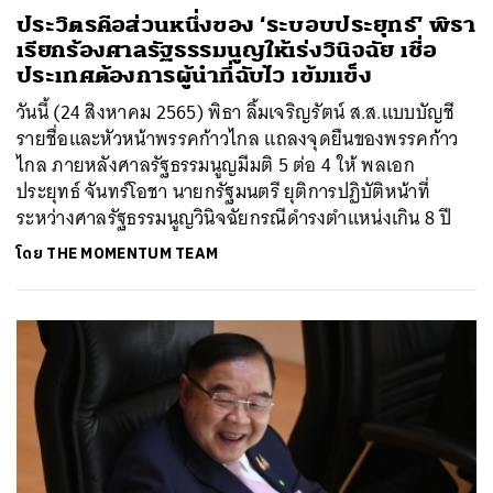
ประวิตรคือส่วนหนึ่งของ ‘ระบอบประยุทธ์’ พิธา
เรียกร้องศาลรัฐธรรมนูญให้เร่งวินิจฉัย เชื่อ
ประเทศต้องการผู้นำที่ฉับไว เข้มแข็ง
วันนี้ (24 สิงหาคม 2565) พิธา ลิ้มเจริญรัตน์ ส.ส.แบบบัญชี
รายชื่อและหัวหน้าพรรคก้าวไกล แถลงจุดยืนของพรรคก้าว
ไกล ภายหลังศาลรัฐธรรมนูญมีมติ 5 ต่อ 4 ให้ พลเอก
ประยุทธ์ จันทร์โอชา นายกรัฐมนตรี ยุติการปฏิบัติหน้าที่
ระหว่างศาลรัฐธรรมนูญวินิจฉัยกรณีดำรงตำแหน่งเกิน 8 ปี
โดย
THE MOMENTUM TEAM