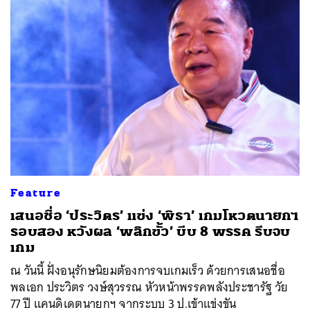
Feature
เสนอชื่อ ‘ประวิตร’ แข่ง ‘พิธา’ เกมโหวตนายกฯ
รอบสอง หวังผล ‘พลิกขั้ว’ บีบ 8 พรรค รีบจบ
เกม
ณ วันนี้ ฝั่งอนุรักษนิยมต้องการจบเกมเร็ว ด้วยการเสนอชื่อ
พลเอก ประวิตร วงษ์สุวรรณ หัวหน้าพรรคพลังประชารัฐ วัย
77 ปี แคนดิเดตนายกฯ จากระบบ 3 ป.เข้าแข่งขัน