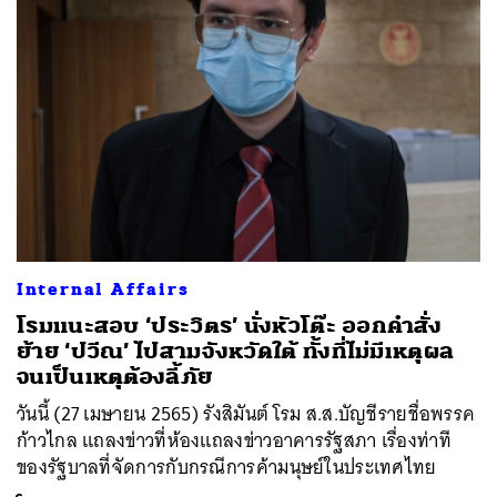
Internal Affairs
โรมแนะสอบ ‘ประวิตร’ นั่งหัวโต๊ะ ออกคำสั่ง
ย้าย ‘ปวีณ’ ไปสามจังหวัดใต้ ทั้งที่ไม่มีเหตุผล
จนเป็นเหตุต้องลี้ภัย
วันนี้ (27 เมษายน 2565) รังสิมันต์ โรม ส.ส.บัญชีรายชื่อพรรค
ก้าวไกล แถลงข่าวที่ห้องแถลงข่าวอาคารรัฐสภา เรื่องท่าที
ของรัฐบาลที่จัดการกับกรณีการค้ามนุษย์ในประเทศไทย