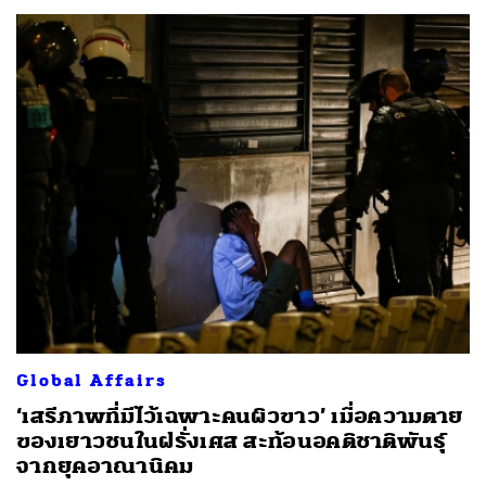
Global Affairs
‘เสรีภาพที่มีไว้เฉพาะคนผิวขาว’ เมื่อความตาย
ของเยาวชนในฝรั่งเศส สะท้อนอคติชาติพันธุ์
จากยุคอาณานิคม