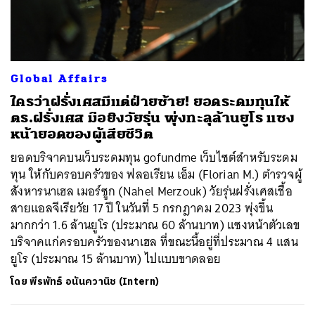
Global Affairs
ใครว่าฝรั่งเศสมีแต่ฝ่ายซ้าย! ยอดระดมทุนให้
ตร.ฝรั่งเศส มือยิงวัยรุ่น พุ่งทะลุล้านยูโร แซง
หน้ายอดของผู้เสียชีวิต
ยอดบริจาคบนเว็บระดมทุน gofundme เว็บไซต์สำหรับระดม
ทุน ให้กับครอบครัวของ ฟลอเรียน เอ็ม (Florian M.) ตำรวจผู้
สังหารนาเฮล เมอร์ซูก (Nahel Merzouk) วัยรุ่นฝรั่งเศสเชื้อ
สายแอลจีเรียวัย 17 ปี ในวันที่ 5 กรกฎาคม 2023 พุ่งขึ้น
มากกว่า 1.6 ล้านยูโร (ประมาณ 60 ล้านบาท) แซงหน้าตัวเลข
บริจาคแก่ครอบครัวของนาเฮล ที่ขณะนี้อยู่ที่ประมาณ 4 แสน
ยูโร (ประมาณ 15 ล้านบาท) ไปแบบขาดลอย
โดย
พีรพัทธ์ อนันควานิช (Intern)
ค้นหา
SHARE
TWEET
LINE
EMAIL