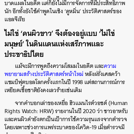
บาดแผลในอดีต แต่ก็ยังไม่มีการจัดการที่มีประสิทธิภาพ
นัก อีกทั้งยังใช้คำพูดในเชิง ‘ดูหมิ่น’ ประวัติศาสตร์ของ
ค้นหา
แอลจีเรีย
SHARE
TWEET
LINE
EMAIL
ไม่ใช่ ‘คนผิวขาว’ จึงต้องอยู่แบบ ‘ไม่ใช่
มนุษย์’ ในดินแดนแห่งเสรีภาพและ
ประชาธิปไตย
แม้จะมีการพูดถึงความโสมมในอดีต และ
ความ
พยายามสร้างประวัติศาสตร์หน้าใหม่
หลังฝรั่งเศสคว้า
แชมป์ฟุตบอลโลกครั้งแรกในปี 1998 แต่สถานการณ์การ
เหยียดเชื้อชาติยังคงเลวร้ายเช่นเดิม
จากคำบอกเล่าของเหยื่อ ฮิวแมนไรต์วอชต์ (Human
Rights Watch: HRW) รายงานในปี 2020 ว่า ชาวอาหรับ
และคนผิวดำยังตกเป็นเป้าการใช้ความรุนแรงจากตำรวจ
โดยเฉพาะช่วงการแพร่ระบาดของโควิด-19 เมื่อตำรวจมี