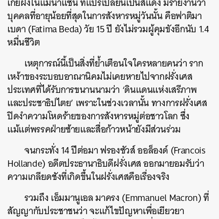
เกยฝั่งในแม่น้ำแซน ที่แปรเปลี่ยนเป็นสีแดง มีรายงานว่า
บุคคลที่อายุน้อยที่สุดในการสังหารหมู่วันนั้น คือฟาติมา
เบดา (
Fatima Beda)
วัย 15 ปี ยังไม่รวมผู้คุมขังอีกนับ 1.4
หมื่นชีวิต
เหตุการณ์นี้เป็นสิ่งที่ย้ำเตือนใจใครหลายคนว่า ราก
เหง้าของระบอบอาณานิคมไม่เคยหายไปจากฝรั่งเศส
ประเทศที่ได้รับการขนานนามว่า ‘ดินแดนแห่งเสรีภาพ
และประชาธิปไตย’ เพราะในช่วงเวลานั้น ทางการฝรั่งเศส
ปิดงำความโหดร้ายของการสังหารหมู่ต่อชาวโลก ซึ่ง
แม้แต่พรรคฝ่ายซ้ายและสื่อก้าวหน้ายังมีส่วนร่วม
จนกระทั่ง 14 ปีต่อมา ฟรองซัวส์ ออล็องด์ (Francois
Hollande) อดีตประธานาธิบดีฝรั่งเศส ออกมายอมรับว่า
ความเกลียดชังที่เกิดขึ้นในฝรั่งเศสคือเรื่องจริง
รวมถึง เอ็มมานูเอล มาครง (Emmanuel Macron) ที่
สัญญากับประชาชนว่า จะแก้ไขปัญหาเพื่อเยียวยา