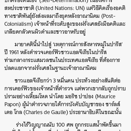
ปกครองตนเอง’ (Self-Determination) ในองค์การ
สหประชาชาติ (United Nations: UN) แต่วิธีคิดเรื่องอคติ
ทางชาติพันธุ์ยังส่งผลมาถึงยุคหลังอาณานิคม (Post-
Colonialism) เจ้าหน้าที่ระดับสูงของฝรั่งเศสยังมีอคติและ
เกลียดกลัวคนผิวดำและชาวอาหรับอยู่
มายาคตินี้นำไปสู่ ‘เหตุการณ์การสังหารหมู่ในปารีส’
ปี 1961 หลังตำรวจเคอร์ฟิวชาวแอลจีเรียในปารีส
ท่ามกลางกระแสมวลชนในประเทศแอลจีเรีย ที่ต้องการ
ปลดแอกจากฝรั่งเศสในฐานะเจ้าอาณานิคม
ชาวแอลจีเรียกว่า 3 หมื่นคน ประท้วงอย่างสันติต่อ
การเคอร์ฟิวของเจ้าหน้าที่ตำรวจ แต่พวกเขากลับถูกปราบ
ปรามอย่างเหี้ยมโหด นำโดย มอริซ ปาปอง (
Maurice
Papon) ผู้นำตำรวจภายใต้การบังคับบัญชาของ ชาร์ลส์
เดอ โกล (Charles de Gaulle)
ประธานาธิบดีในขณะนั้น
ร่างไร้วิญญาณนับ 100 ศพ ถูกกระแสน้ำพัดขึ้นมา