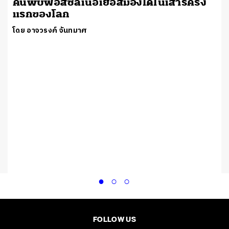
ค้นพบฟอสซิลเนื้อเยื่อสมองไดโนเสาร์ครั้ง
แรกของโลก
โดย อาจวรงค์ จันทมาศ
FOLLOW US