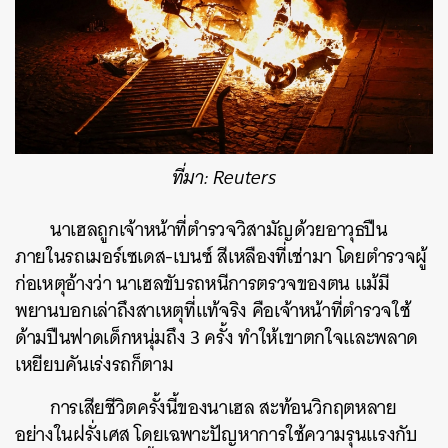
ที่มา: Reuters
นาเฮลถูกเจ้าหน้าที่ตำรวจวิสามัญด้วยอาวุธปืน
ภายในรถเมอร์เซเดส-เบนซ์ สีเหลืองที่เช่ามา โดยตำรวจผู้
ก่อเหตุอ้างว่า นาเฮลขับรถหนีการตรวจของตน แม้มี
พยานบอกเล่าถึงสาเหตุที่แท้จริง คือเจ้าหน้าที่ตำรวจใช้
ด้ามปืนฟาดเด็กหนุ่มถึง 3 ครั้ง ทำให้เขาตกใจและพลาด
เหยียบคันเร่งรถก็ตาม
การเสียชีวิตครั้งนี้ของนาเฮล สะท้อนวิกฤตหลาย
อย่างในฝรั่งเศส โดยเฉพาะปัญหาการใช้ความรุนแรงกับ