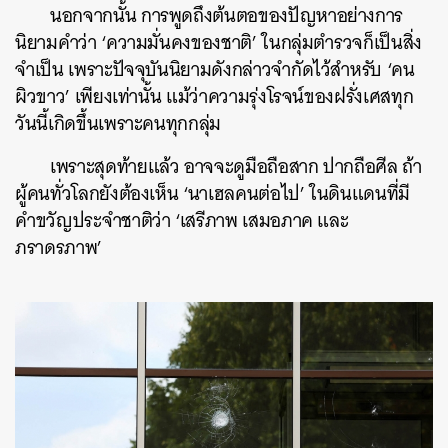
นอกจากนั้น การพูดถึงต้นตอของปัญหาอย่างการ
นิยามคำว่า ‘ความมั่นคงของชาติ’ ในกลุ่มตำรวจก็เป็นสิ่ง
จำเป็น เพราะปัจจุบันนิยามดังกล่าวจำกัดไว้สำหรับ ‘คน
ผิวขาว’ เพียงเท่านั้น แม้ว่าความรุ่งโรจน์ของฝรั่งเศสทุก
วันนี้เกิดขึ้นเพราะคนทุกกลุ่ม
เพราะสุดท้ายแล้ว อาจจะดูมือถือสาก ปากถือศีล ถ้า
ผู้คนทั่วโลกยังต้องเห็น ‘นาเฮลคนต่อไป’ ในดินแดนที่มี
คำขวัญประจำชาติว่า ‘เสรีภาพ เสมอภาค และ
ภราดรภาพ’