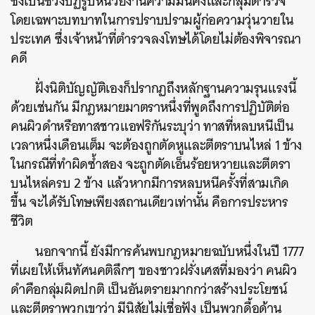
ซึ่งเป็นช่วงปฏิรูปหน่วยงานความมั่นคงและกลุ่มตำรวจ
โดยเฉพาะบทบาทในการปราบปรามผู้ก่อความวุ่นวายใน
ประเทศ ซึ่งเจ้าหน้าที่ตำรวจลงโทษได้โดยไม่ต้องพิจารณา
คดี
ฝั่งนิติบัญญัติเองก็ปรากฏถึงหลักฐานความรุนแรงนี้
ด้วยเช่นกัน มีกฎหมายมาตราหนึ่งที่พูดถึงการปฏิบัติต่อ
คนผิวดำหรือทาสชาวแอฟริกันระบุว่า ทาสที่หลบหนีเป็น
เวลาหนึ่งเดือนเต็ม จะต้องถูกตัดหูและตีตราบนไหล่ 1 ข้าง
ในกรณีที่ทำผิดซ้ำสอง จะถูกตัดเอ็นร้อยหวายและตีตรา
บนไหล่ครบ 2 ข้าง แล้วหากมีการหลบหนีครั้งที่สามเกิด
ขึ้น จะได้รับโทษเพียงสถานเดียวเท่านั้น คือการประหาร
ชีวิต
นอกจากนี้ ยังมีการค้นพบกฎหมายฉบับหนึ่งในปี 1777
ที่เผยให้เห็นทัศนคติลึกๆ ของชาวฝรั่งเศสที่มองว่า คนผิว
ดำคือกลุ่มผิดปกติ เป็นอันตรายมากกว่าสร้างประโยชน์
และตีตราพวกเขาว่า มีนิสัยไม่เชื่อฟัง เป็นพวกดื้อด้าน