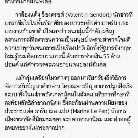
อำนาจมากเป็นพิเศษ
วาล็องแต็ง ช็องดรอต์ (Valentin Gendort) นักข่าวที่
แทรกซึมไปในพื้นที่อาศัยของเยาวชนผิวดำ อาหรับ และ
แรงงานข้ามชาติ เปิดเผยว่า คนกลุ่มนี้กำลังเผชิญ
สถานการณ์ที่ลดทอนความเป็นมนุษย์ เพราะตำรวจโจมตี
พวกเขาทุกวันจนกลายเป็นเรื่องปกติ อีกทั้งรัฐบาลอังกฤษ
ก็สมรู้ร่วมคิดกระบวนการนี้ ด้วยการจ่ายเงิน 55 ล้าน
ปอนด์ แก่ตำรวจตระเวนชายแดนของฝรั่งเศส
แม้กลุ่มเคลื่อนไหวต่างๆ ออกมาเรียกร้องถึงวิธีการ
จัดการกับปัญหาดังกล่าว โดยเฉพาะปัญหาการปลูกฝังเชิง
ระบบ ทั้งในแง่การขัดเกลาผู้คนในสังคม หรือการศึกษาที่
สะท้อนลัทธิล่าอาณานิคม ซึ่งสะท้อนผ่านความนิยมของ
ประชาชนต่อ มารีน เลอ แปน (Marine Le Pen) นักการ
เมืองขวาจัดที่นิยมชมชอบระบอบอาณานิคม และด่าทอผู้
อพยพอย่างไม่กระดากปาก