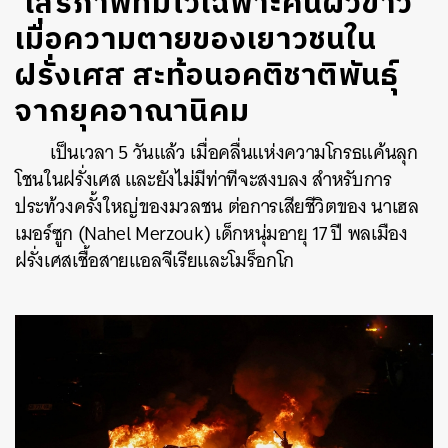
‘เสรีภาพที่มีไว้เฉพาะคนผิวขาว’
เมื่อความตายของเยาวชนใน
ฝรั่งเศส สะท้อนอคติชาติพันธุ์
จากยุคอาณานิคม
เป็นเวลา 5 วันแล้ว เมื่อคลื่นแห่งความโกรธแค้นลุก
โชนในฝรั่งเศส และยังไม่มีท่าทีจะสงบลง สำหรับการ
ประท้วงครั้งใหญ่ของมวลชน ต่อการเสียชีวิตของ นาเฮล
เมอร์ซูก (Nahel Merzouk) เด็กหนุ่มอายุ 17 ปี พลเมือง
ฝรั่งเศสเชื้อสายแอลจีเรียและโมร็อกโก